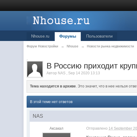
Nhouse.ru
Форумы
Пользователи
Форум Новостройки
→
Nhouse
→
Новости рынка недвижимости
.
В Россию приходит круп
Автор
NAS
,
Sep 14 2020 13:13
Тема находится в архиве
. Это значит, что в нее нельзя отве
В этой теме нет ответов
NAS
Аксакал
Отправлено
14 September 20