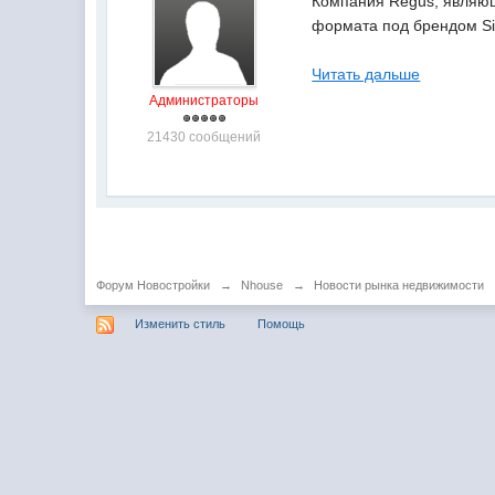
Компания Regus, являющ
формата под брендом Si
Читать дальше
Администраторы
21430 сообщений
Форум Новостройки
→
Nhouse
→
Новости рынка недвижимости
Изменить стиль
Помощь