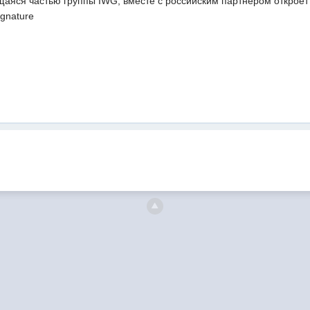
аяся частью группы IWG, вместе с российским партнером откроет 
gnature