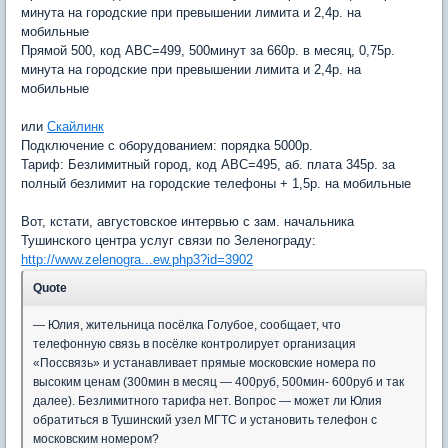
минута на городские при превышении лимита и 2,4р. на
мобильные
Прямой 500, код АВС=499, 500минут за 660р. в месяц, 0,75р.
минута на городские при превышении лимита и 2,4р. на
мобильные
или
Скайлинк
Подключение с оборудованием: порядка 5000р.
Тариф: Безлимитный город, код АВС=495, аб. плата 345р. за
полный безлимит на городские телефоны + 1,5р. на мобильные
Вот, кстати, августовское интервью с зам. начальника
Тушинского центра услуг связи по Зеленограду:
http://www.zelenogra...ew.php3?id=3902
Quote
— Юлия, жительница посёлка Голубое, сообщает, что
телефонную связь в посёлке контролирует организация
«Поссвязь» и устанавливает прямые московские номера по
высоким ценам (300мин в месяц — 400руб, 500мин- 600руб и так
далее). Безлимитного тарифа нет. Вопрос — может ли Юлия
обратиться в Тушинский узел МГТС и установить телефон с
московским номером?