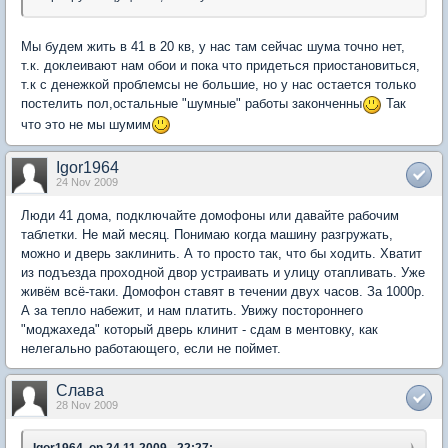
Мы будем жить в 41 в 20 кв, у нас там сейчас шума точно нет,
т.к. доклеивают нам обои и пока что придеться приостановиться,
т.к с денежкой проблемсы не большие, но у нас остается только
постелить пол,остальные "шумные" работы законченны
Так
что это не мы шумим
Igor1964
24 Nov 2009
Люди 41 дома, подключайте домофоны или давайте рабочим
таблетки. Не май месяц. Понимаю когда машину разгружать,
можно и дверь заклинить. А то просто так, что бы ходить. Хватит
из подъезда проходной двор устраивать и улицу отапливать. Уже
живём всё-таки. Домофон ставят в течении двух часов. За 1000р.
А за тепло набежит, и нам платить. Увижу постороннего
"моджахеда" который дверь клинит - сдам в ментовку, как
нелегально работающего, если не поймет.
Слава
28 Nov 2009