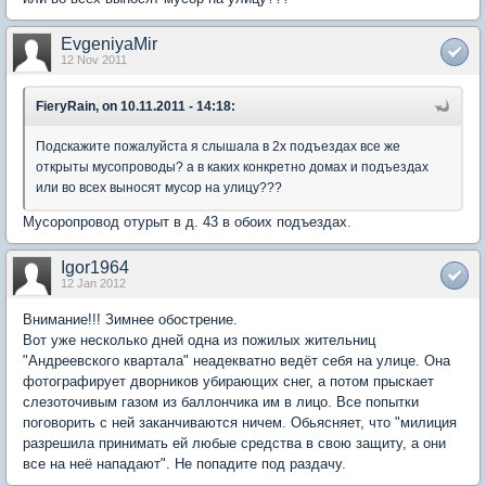
EvgeniyaMir
12 Nov 2011
FieryRain, on 10.11.2011 - 14:18:
Подскажите пожалуйста я слышала в 2х подъездах все же
открыты мусопроводы? а в каких конкретно домах и подъездах
или во всех выносят мусор на улицу???
Мусоропровод отурыт в д. 43 в обоих подъездах.
Igor1964
12 Jan 2012
Внимание!!! Зимнее обострение.
Вот уже несколько дней одна из пожилых жительниц
"Андреевского квартала" неадекватно ведёт себя на улице. Она
фотографирует дворников убирающих снег, а потом прыскает
слезоточивым газом из баллончика им в лицо. Все попытки
поговорить с ней заканчиваются ничем. Обьясняет, что "милиция
разрешила принимать ей любые средства в свою защиту, а они
все на неё нападают". Не попадите под раздачу.