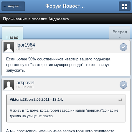
Форум Новостройки
← Андреевка
Проживание в поселке Андреевка
«
Вперед
Назад
»
Igor1964
06 Jun 2011
Если более 50% собственников квартир вашего подьезда
проголосуют "за открытие мусоропровода", то его начнут
запускать.
arkpavel
06 Jun 2011
Viktoria28, on 2.06.2011 - 13:14:
Я живу в 41 доме, когда горел завод ни капли "вонизма"до нас не
дошло на улице не пахло.....
А мы проснулись именно из-за запаха горящего пенопласта.