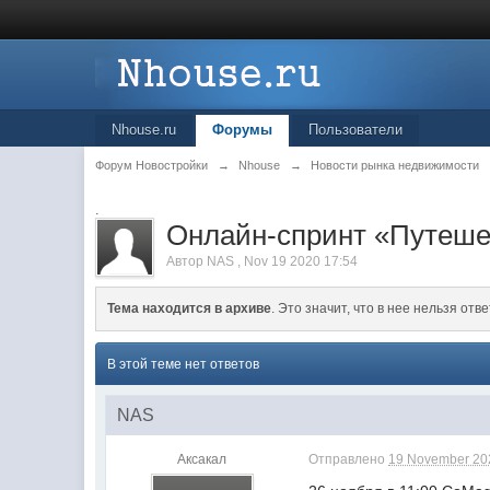
Nhouse.ru
Форумы
Пользователи
Форум Новостройки
→
Nhouse
→
Новости рынка недвижимости
.
Онлайн-спринт «Путешес
Автор
NAS
,
Nov 19 2020 17:54
Тема находится в архиве
. Это значит, что в нее нельзя отве
В этой теме нет ответов
NAS
Аксакал
Отправлено
19 November 202