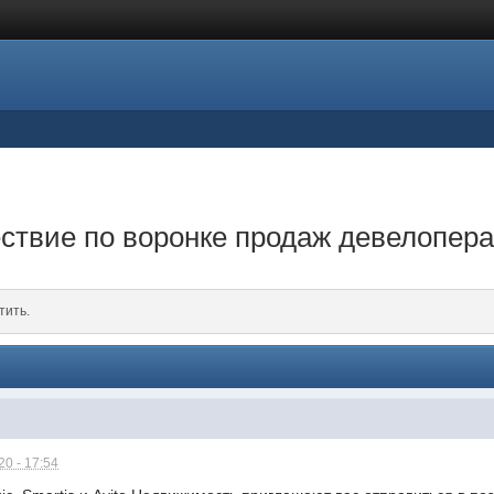
твие по воронке продаж девелопера:
тить.
0 - 17:54