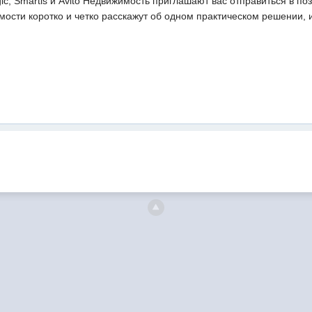
ic, Smartis и Avito Недвижимость приглашают вас отправиться в п
ости коротко и четко расскажут об одном практическом решении, 