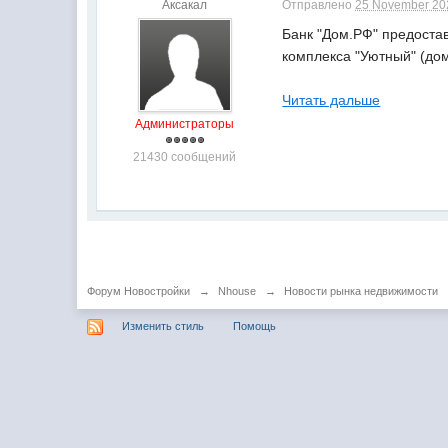
Аксакал
Отправлено
25 November 202
Банк "Дом.РФ" предоста
комплекса "Уютный" (дом
Читать дальше
Администраторы
21430 сообщений
Форум Новостройки
→
Nhouse
→
Новости рынка недвижимости
Изменить стиль
Помощь