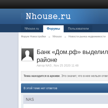
Nhouse.ru
Форумы
Пользователи
Форум Новостройки
→
Nhouse
→
Новости рынка недвижимости
.
Банк «Дом.рф» выделил
районе
Автор
NAS
,
Nov 25 2020 11:48
Тема находится в архиве
. Это значит, что в нее нельзя отве
В этой теме нет ответов
NAS