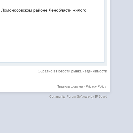
 в Ломоносовском районе Ленобласти жилого
Обратно в Новости рынка недвижимости
Правила форума
·
Privacy Policy
Community Forum Software by IP.Board