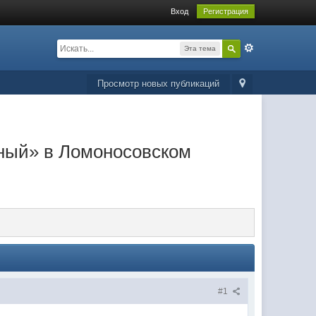
Вход
Регистрация
Эта тема
Просмотр новых публикаций
тный» в Ломоносовском
#1