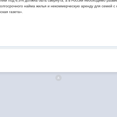
теки под 6,5% должна быть свернута, а в России необходимо разви
олгосрочного найма жилья и некоммерческую аренду для семей с 
ская газета».