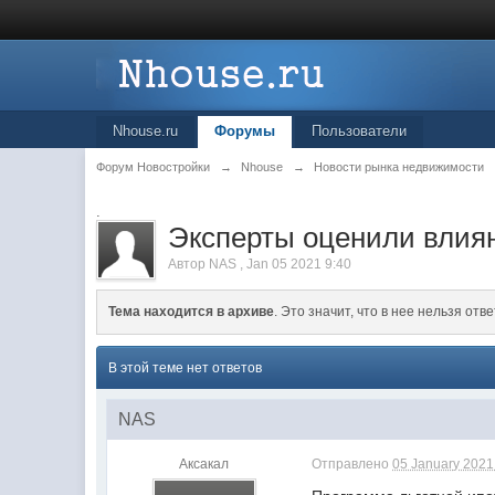
Nhouse.ru
Форумы
Пользователи
Форум Новостройки
→
Nhouse
→
Новости рынка недвижимости
.
Эксперты оценили влиян
Автор
NAS
,
Jan 05 2021 9:40
Тема находится в архиве
. Это значит, что в нее нельзя отве
В этой теме нет ответов
NAS
Аксакал
Отправлено
05 January 2021 