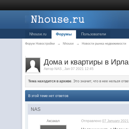
Nhouse.ru
Форумы
Пользователи
Форум Новостройки
→
Nhouse
→
Новости рынка недвижимости
.
Дома и квартиры в Ирл
Автор
NAS
,
Jan 07 2021 12:45
Тема находится в архиве
. Это значит, что в нее нельзя отве
В этой теме нет ответов
NAS
Аксакал
Отправлено
07 January 2021 