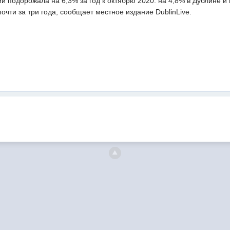
 подорожала на 6,3% за год к октябрю 2020: на 4,8% в Дублине и 
чти за три года, сообщает местное издание DublinLive.