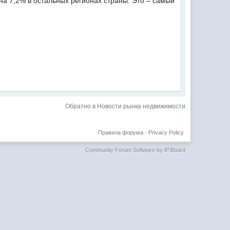
на 7,2% в остальных регионах страны. Это – самый
Обратно в Новости рынка недвижимости
Правила форума
·
Privacy Policy
Community Forum Software by IP.Board