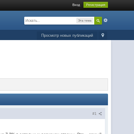
Вход
Регистрация
Эта тема
Просмотр новых публикаций
#1