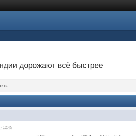
андии дорожают всё быстрее
тить.
- 12:45