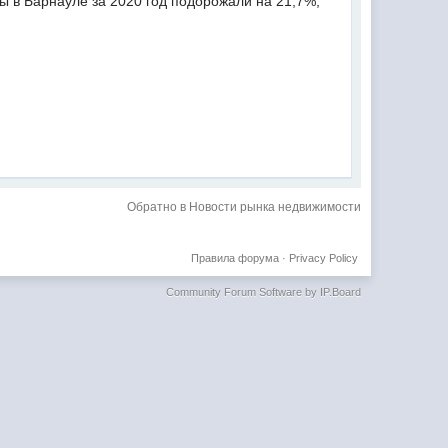
ы в Барнауле за 2020 год подорожали на 21,7%,
Обратно в Новости рынка недвижимости
Правила форума
·
Privacy Policy
Community Forum Software by IP.Board