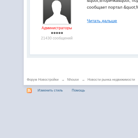
&quot;Вторичка&quot; по
сообщает портал &quot;М
Читать дальше
Администраторы
21430 сообщений
Форум Новостройки
→
Nhouse
→
Новости рынка недвижимости
Изменить стиль
Помощь