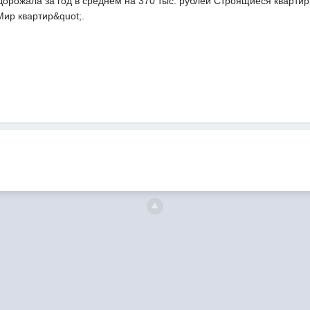
дорожала за год в среднем на 370 тыс. рублей Строящиеся квартир
ир квартир&quot;.