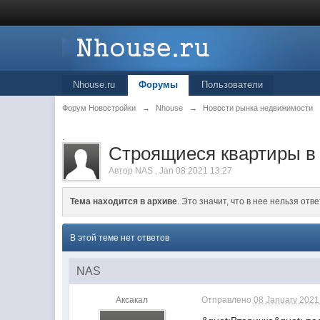
Nhouse.ru
Форумы
Пользователи
Форум Новостройки
→
Nhouse
→
Новости рынка недвижимости
.
Строящиеся квартиры в 
Автор
NAS
,
Jan 08 2021 13:27
Тема находится в архиве
. Это значит, что в нее нельзя отве
В этой теме нет ответов
NAS
Аксакал
Отправлено
08 January 2021 