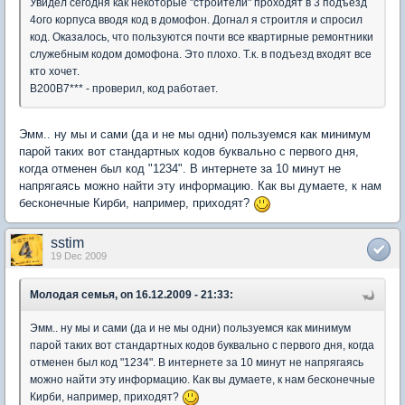
Увидел сегодня как некоторые "строители" проходят в 3 подъезд
4ого корпуса вводя код в домофон. Догнал я строитля и спросил
код. Оказалось, что пользуются почти все квартирные ремонтники
служебным кодом домофона. Это плохо. Т.к. в подъезд входят все
кто хочет.
В200В7*** - проверил, код работает.
Эмм.. ну мы и сами (да и не мы одни) пользуемся как минимум
парой таких вот стандартных кодов буквально с первого дня,
когда отменен был код "1234". В интернете за 10 минут не
напрягаясь можно найти эту информацию. Как вы думаете, к нам
бесконечные Кирби, например, приходят?
sstim
19 Dec 2009
Молодая семья, on 16.12.2009 - 21:33:
Эмм.. ну мы и сами (да и не мы одни) пользуемся как минимум
парой таких вот стандартных кодов буквально с первого дня, когда
отменен был код "1234". В интернете за 10 минут не напрягаясь
можно найти эту информацию. Как вы думаете, к нам бесконечные
Кирби, например, приходят?