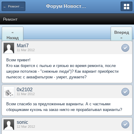
Форум Новостройки
← Ремонт и обустройство
Ремонт
«
Вперед
Назад
»
Mari7
11 Mar 2012
Всем привет!
Кто как борется с пылью и грязью во время ремонта, после
шкурки потолков - "снежные люди")? Как вариант приобрести
пылесос с аквафильтром - умрет, думаете?
0x2102
11 Mar 2012
Всем спасибо за предложенные варианты. А с частными
сборщиками кухонь на заказ никто не прорабатывал варианты?
sonic
12 Mar 2012