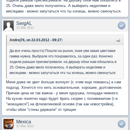
ходили раньше присматривали. на двушку обои нам обошлись в
25. Очень даже мило получилось. А выбирать неделями и
месяцами - можно запутаться что ты хочешь, можно свихнуться.
SergAL
22 Mar 2012
Andrej76, on 22.03.2012 - 09:27:
Да все очень просто) Пошли на рынок, зная уже какая цветовая
гамма нужна. Выбрали что понравилось, за один раз. Конечно
ходили раньше присматривали. на двушку обои нам обошлись в
25. Очень даже мило получилось. А выбирать неделями и
месяцами - можно запутаться что ты хочешь, можно свихнуться.
Меня даже не цвет больше волнует (с этим еще помаюсь) а сам
подход. Хочется что нить основательное, хорошее, долговечное.
Причем цена не так важна - у меня однушка, площади немного.
На кухню понятно надо будет брать скорее с поливинилом (т.е.
"моющиеся") на флизелиновой основе (так как новостройка),
чтобы обои "стены держали" от трещин
Mexica
22 Mar 2012