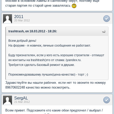
Москве в основном лампы и сантехнику берут, поэтому еще
старая партия по старой цене завалялась
2011
20 Mar 2012
trashtrash, on 18.03.2012 - 18:26:
Всем добрый день!
На форуме - я новичок, личные сообщения не работают.
Буду признателен, если у кого есть хорошие строители - отпишут
их контакты на trashtrash(это от спама:-)yandex.ru.
Требуется сделать базовый ремонт в двушке.
Порекомендовавшему лучших(цена-качество) - торт ;-)
Здравствуйте вы нашли рабочих. если нет то звоните по номеру
89670602248 качество можно посмотреть.
SergAL
21 Mar 2012
Всем привет. Подскажите кто какие обои предпочел / выбрал /