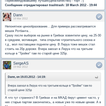
Порекомендовавшему лучших(цена-качество) - торт ;-)
Сообщение отредактировал trashtrash: 18 March 2012 - 19:44
Dann
19 Mar 2012
Непонятное ценообразование... Для примера рассматривается
мешок Ротбанта...
Сразу после выборов на рынке в Грибках взвинтили цену, на 25-30
в среднем, мотивация.. типа открытие чтроительного сезона и
т.д., мол поставщики подняли цену. В Леруа тоже мешок стал
стоить на 20р дороже. Вчера заехал в Леруа что на третьем
кольце в "Тройке" там по старой цене 325р.
SergeAS
19 Mar 2012
Dann, on 19.03.2012 - 14:19:
Вчера заехал в Леруа что на третьем кольце в "Тройке" там по
старой цене 325р
А что тут странного? В Грибках и на МКАД берут цемент часто, у
них старые партии закончились, а новые уже по новым ценам. А в