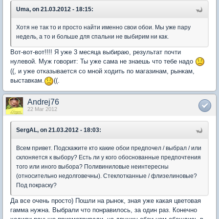
Uma, on 21.03.2012 - 18:15:
Хотя не так то и просто найти именно свои обои. Мы уже пару
недель, а то и больше для спальни не выбирим ни как.
Вот-вот-вот!!!! Я уже 3 месяца выбираю, результат почти
нулевой. Муж говорит: Ты уже сама не знаешь что тебе надо
((, и уже отказывается со мной ходить по магазинам, рынкам,
выставкам.
((.
Andrej76
22 Mar 2012
SergAL, on 21.03.2012 - 18:03:
Всем привет. Подскажите кто какие обои предпочел / выбрал / или
склоняется к выбору? Есть ли у кого обоснованные предпочтения
того или иного выбора? Поливиниловые неинтересны
(относительно недолговечны). Стеклотканные / флизелиновые?
Под покраску?
Да все очень просто) Пошли на рынок, зная уже какая цветовая
гамма нужна. Выбрали что понравилось, за один раз. Конечно