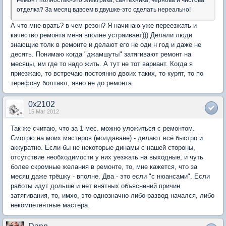
отделка? За месяц вдвоем в двушке-это сделать нереально!
А что мне врать? в чем резон? Я начинаю уже переезжать и
качество ремонта меня вполне устраивает))) Делали люди
знающие толк в ремонте и делают его не оди н год и даже не
десять. Понимаю когда "джамшуты" затягивают ремонт на
месяцы, им где то надо жить. А тут не тот вариант. Когда я
приезжаю, то встречаю постоянно двоих таких, то курят, то по
терефону болтают, явно не до ремонта.
0x2102
15 Mar 2012
Так же считаю, что за 1 мес. можно уложиться с ремонтом.
Смотрю на моих мастеров (молдаване) - делают всё быстро и
аккуратно. Если бы не некоторые динамы с нашей стороны,
отсутствие необходимости у них уезжать на выходные, и чуть
более скромные желания в ремонте, то, мне кажется, что за
месяц даже трёшку - вполне. Два - это если "с нюансами". Если
работы идут дольше и нет внятных объяснений причин
затягивания, то, имхо, это однозначно либо развод начался, либо
некомпетентные мастера.