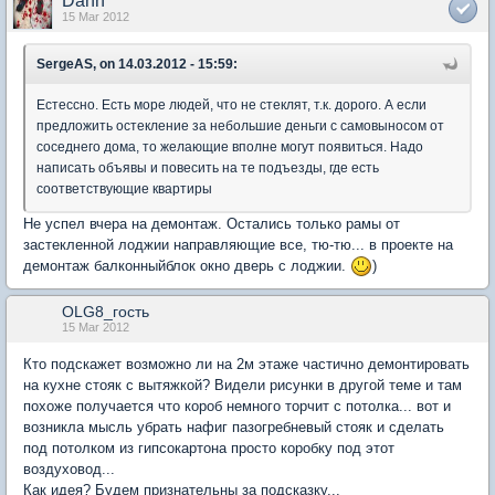
Dann
15 Mar 2012
SergeAS, on 14.03.2012 - 15:59:
Естессно. Есть море людей, что не стеклят, т.к. дорого. А если
предложить остекление за небольшие деньги с самовыносом от
соседнего дома, то желающие вполне могут появиться. Надо
написать объявы и повесить на те подъезды, где есть
соответствующие квартиры
Не успел вчера на демонтаж. Остались только рамы от
застекленной лоджии направляющие все, тю-тю... в проекте на
демонтаж балконныйблок окно дверь с лоджии.
)
OLG8_гость
15 Mar 2012
Кто подскажет возможно ли на 2м этаже частично демонтировать
на кухне стояк с вытяжкой? Видели рисунки в другой теме и там
похоже получается что короб немного торчит с потолка... вот и
возникла мысль убрать нафиг пазогребневый стояк и сделать
под потолком из гипсокартона просто коробку под этот
воздуховод...
Как идея? Будем признательны за подсказку...