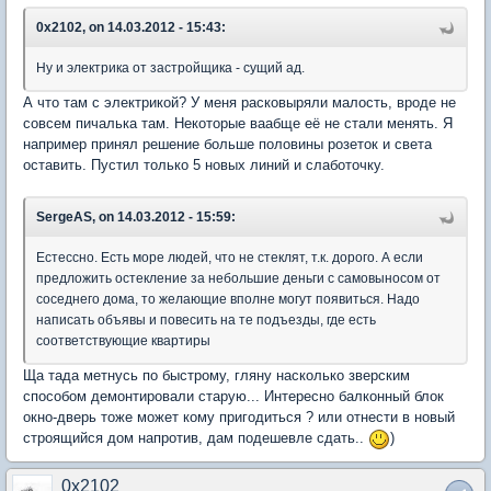
0x2102, on 14.03.2012 - 15:43:
Ну и электрика от застройщика - сущий ад.
А что там с электрикой? У меня расковыряли малость, вроде не
совсем пичалька там. Некоторые ваабще её не стали менять. Я
например принял решение больше половины розеток и света
оставить. Пустил только 5 новых линий и слаботочку.
SergeAS, on 14.03.2012 - 15:59:
Естессно. Есть море людей, что не стеклят, т.к. дорого. А если
предложить остекление за небольшие деньги с самовыносом от
соседнего дома, то желающие вполне могут появиться. Надо
написать объявы и повесить на те подъезды, где есть
соответствующие квартиры
Ща тада метнусь по быстрому, гляну насколько зверским
способом демонтировали старую... Интересно балконный блок
окно-дверь тоже может кому пригодиться ? или отнести в новый
строящийся дом напротив, дам подешевле сдать..
)
0x2102