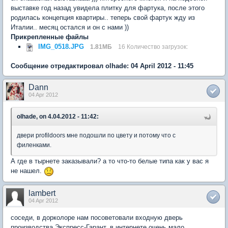
выставке год назад увидела плитку для фартука, после этого
родилась концепция квартиры.. теперь свой фартук жду из
Италии.. месяц остался и он с нами ))
Прикрепленные файлы
IMG_0518.JPG
1.81МБ
16 Количество загрузок:
Сообщение отредактировал olhade: 04 April 2012 - 11:45
Dann
04 Apr 2012
olhade, on 4.04.2012 - 11:42:
двери profildoors мне подошли по цвету и потому что с
филенками.
А где в тырнете заказывали? а то что-то белые типа как у вас я
не нашел.
lambert
04 Apr 2012
соседи, в дорколоре нам посоветовали входную дверь
производства Экспресс-Гарант. в интернете очень мало