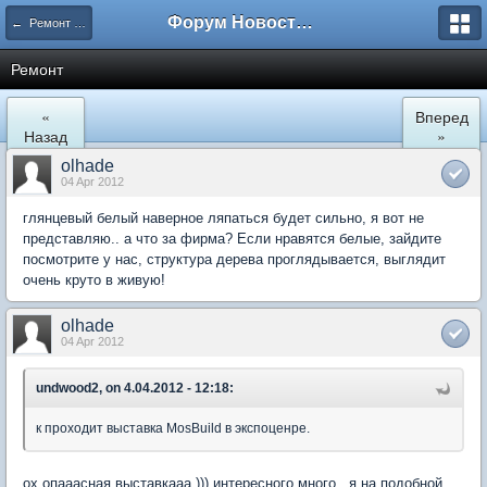
Форум Новостройки
← Ремонт и обустройство
Ремонт
«
Вперед
Назад
»
olhade
04 Apr 2012
глянцевый белый наверное ляпаться будет сильно, я вот не
представляю.. а что за фирма? Если нравятся белые, зайдите
посмотрите у нас, структура дерева проглядывается, выглядит
очень круто в живую!
olhade
04 Apr 2012
undwood2, on 4.04.2012 - 12:18:
к проходит выставка MosBuild в экспоценре.
ох опааасная выставкааа ))) интересного много.. я на подобной