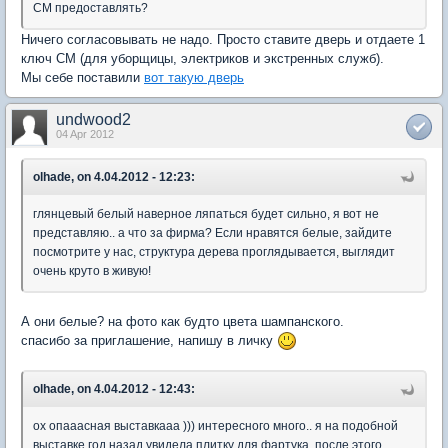
СМ предоставлять?
Ничего согласовывать не надо. Просто ставите дверь и отдаете 1
ключ СМ (для уборщицы, электриков и экстренных служб).
Мы себе поставили
вот такую дверь
undwood2
04 Apr 2012
olhade, on 4.04.2012 - 12:23:
глянцевый белый наверное ляпаться будет сильно, я вот не
представляю.. а что за фирма? Если нравятся белые, зайдите
посмотрите у нас, структура дерева проглядывается, выглядит
очень круто в живую!
А они белые? на фото как будто цвета шампанского.
спасибо за приглашение, напишу в личку
olhade, on 4.04.2012 - 12:43:
ох опааасная выставкааа ))) интересного много.. я на подобной
выставке год назад увидела плитку для фартука, после этого