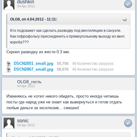
dushkin
04 Apr 2012
OLG8, on 4.04.2012 - 11:11:
Кто подскажет как сделать разводку под вентиляцию в санузле.
Как гофрофольгу присоединить к прямоугольному выходу из вент.
короба???
Скроил разводку из жести 0.3 мм.
DSCN2851_small.jpg
55.75К
48 Количество загрузок:
DSCN2867_small.jpg
58.07К
46 Количество загрузок:
OLG8_гость
04 Apr 2012
Извиняюсь не хотел никого обидеть, просто иногда читаешь
посты где народ уже не знает как вывернуться и готов отдать
любые деньги за эксклюзив... смешно!
sonic
04 Apr 2012