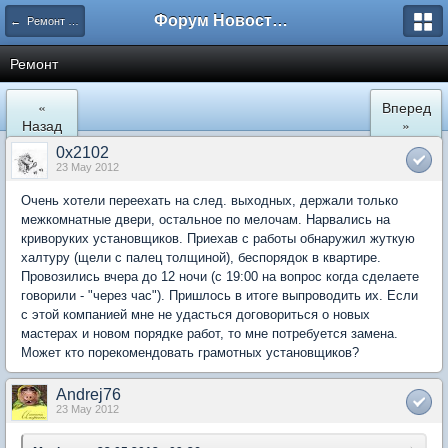
Форум Новостройки
← Ремонт и обустройство
Ремонт
«
Вперед
Назад
»
0x2102
23 May 2012
Очень хотели переехать на след. выходных, держали только
межкомнатные двери, остальное по мелочам. Нарвались на
криворуких установщиков. Приехав с работы обнаружил жуткую
халтуру (щели с палец толщиной), беспорядок в квартире.
Провозились вчера до 12 ночи (с 19:00 на вопрос когда сделаете
говорили - "через час"). Пришлось в итоге выпроводить их. Если
с этой компанией мне не удасться договориться о новых
мастерах и новом порядке работ, то мне потребуется замена.
Может кто порекомендовать грамотных установщиков?
Andrej76
23 May 2012