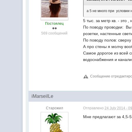
а 5 не много при условии
5 тыс. за метр кв. - это
Постоялец
По поводу проводки: Вы
569 сообщений
розетки, настенные све
По поводу полов: сверху
А про стены я молчу воо
Самое дорогое из всей с
водоснабжения и канали
Сообщение отредактиров
iMarseilLe
Старожил
Отправлено
24 July 2014 - 0
Мне предлагают за 4,5-