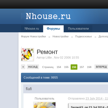
Nhouse.ru
Форумы
Пользователи
Форум Новостройки
→
Новостройки
→
Подмосковье
→
Долгоп
.
Ремонт
Автор
Little
,
Nov 02 2006 10:55
«
НАЗАД
ВПЕРЕД
Страниц
154
155
156
157
158
Сообщений в теме: 9955
flafi
Пользователь
Отправлено
23 July 2014 - 1
SergeAS, on 23 Jul 2014 - 