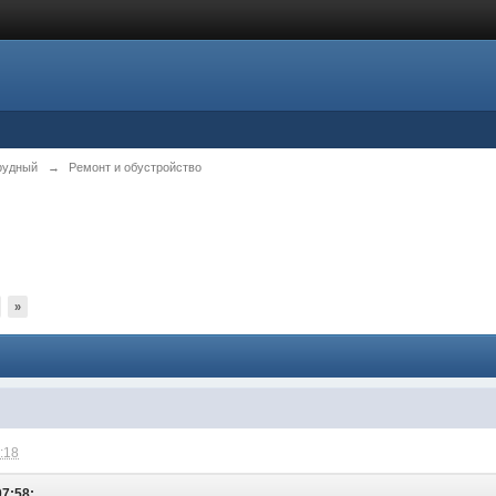
рудный
→
Ремонт и обустройство
»
1:18
07:58: