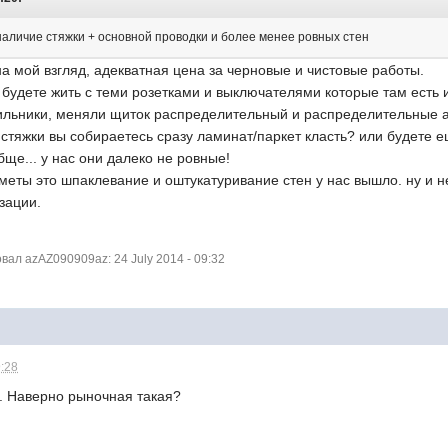
 наличие стяжки + основной проводки и более менее ровных стен
 , на мой взгляд, адекватная цена за черновые и чистовые работы.
 будете жить с теми розетками и выключателями которые там есть
тильники, меняли щиток распределительный и распределительные ав
 стяжки вы собираетесь сразу ламинат/паркет класть? или будете 
бще... у нас они далеко не ровные!
меты это шпаклевание и оштукатуривание стен у нас вышло. ну и н
зации.
ал azAZ090909az: 24 July 2014 - 09:32
9:28
5. Наверно рыночная такая?