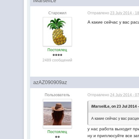
iMarseilLe
Старожил
Отправлено
23 July 2014 - 1
А какие сейчас у вас ра
Постоялец
2489 сообщений
azAZ090909az
Пользователь
Отправлено
24 July 2014 - 0
iMarseilLe, on 23 Jul 2014 
А какие сейчас у вас расц
у нас работа выходит пр
Постоялец
ну и приплюсуйте все з