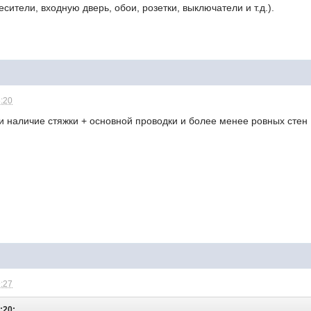
сители, входную дверь, обои, розетки, выключатели и т.д.).
8:20
и наличие стяжки + основной проводки и более менее ровных стен
9:27
:20: