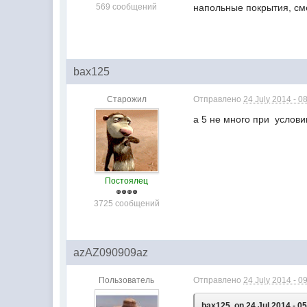
569 сообщений
напольные покрытия, сме
bax125
Старожил
Отправлено
24 July 2014 - 0
а 5 не много при услови
Постоялец
3725 сообщений
azAZ090909az
Пользователь
Отправлено
24 July 2014 - 0
bax125, on 24 Jul 2014 - 05