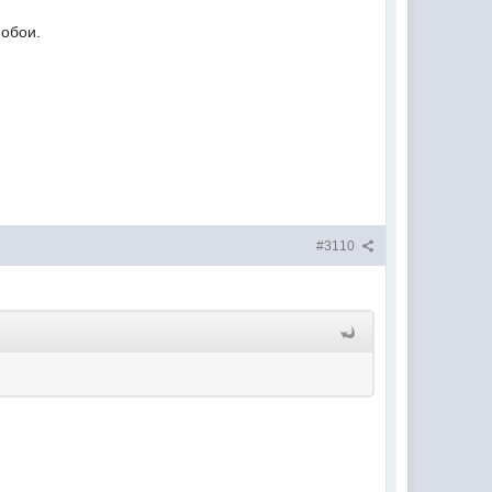
 обои.
#3110