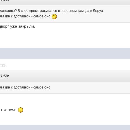
ианозово? В свое время закупался в основном там, да в Леруа.
магазин с доставкой - самое оно
двор" уже закрыли.
2:32
07:58:
агазин с доставкой - самое оно
нт конечн