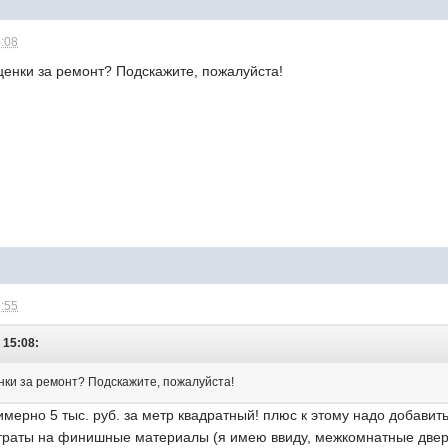
8:08
сценки за ремонт? Подскажите, пожалуйста!
7:55
- 15:08:
енки за ремонт? Подскажите, пожалуйста!
имерно 5 тыс. руб. за метр квадратный! плюс к этому надо добави
атраты на финишные материалы (я имею ввиду, межкомнатные двери