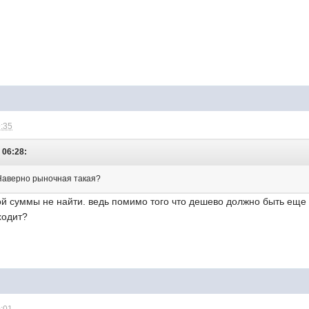
9:35
- 06:28:
 Наверно рыночная такая?
й суммы не найти. ведь помимо того что дешево должно быть еще 
входит?