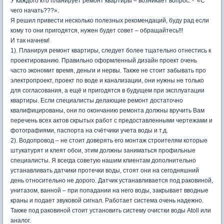
У каждого кто планирует ремонт квартиры – возникает вопрос: - «С
чего начать???».
Я решил привести несколько полезных рекомендаций, буду рад если
кому то они пригодятся, нужен будет совет – обращайтесь!!!
И так начнем!
1). Планируя ремонт квартиры, следует более тщательно отнестись к
проектированию. Правильно оформленный дизайн проект очень
часто экономит время, деньги и нервы. Также не стоит забывать про
электропроект, проект по воде и канализации, они нужны не только
для согласования, а ещё и пригодятся в будущем при эксплуатации
квартиры. Если специалисты делающие ремонт достаточно
квалифицированы, они по окончанию ремонта должны вручить Вам
перечень всех актов скрытых работ с предоставленными чертежами и
фотографиями, паспорта на счётчики учета воды и т.д.
2). Водопровод – не стоит доверять его монтаж строителям которые
штукатурят и клеят обои, этим должны заниматься профильные
специалисты. Я всегда советую нашим клиентам дополнительно
устанавливать датчики протечки воды, стоят они на сегодняшний
день относительно не дорого. Датчик устанавливается под раковиной,
унитазом, ванной – при попадании на него воды, закрывает вводные
краны и подает звуковой сигнал. Работает система очень надежно.
Также под раковиной стоит установить систему очистки воды
A
toll или
аналог.