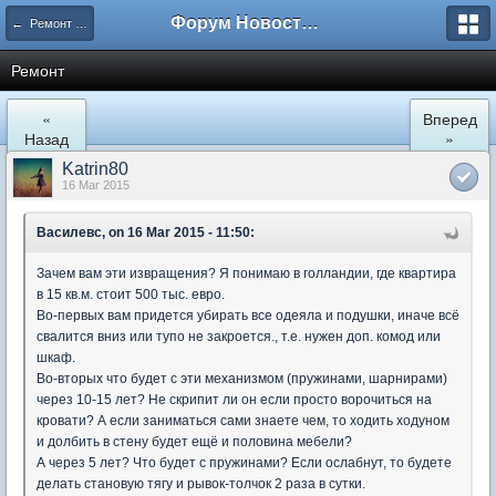
Форум Новостройки
← Ремонт и обустройство
Ремонт
«
Вперед
Назад
»
Katrin80
16 Mar 2015
Василевс, on 16 Mar 2015 - 11:50:
Зачем вам эти извращения? Я понимаю в голландии, где квартира
в 15 кв.м. стоит 500 тыс. евро.
Во-первых вам придется убирать все одеяла и подушки, иначе всё
свалится вниз или тупо не закроется., т.е. нужен доп. комод или
шкаф.
Во-вторых что будет с эти механизмом (пружинами, шарнирами)
через 10-15 лет? Не скрипит ли он если просто ворочиться на
кровати? А если заниматься сами знаете чем, то ходить ходуном
и долбить в стену будет ещё и половина мебели?
А через 5 лет? Что будет с пружинами? Если ослабнут, то будете
делать становую тягу и рывок-толчок 2 раза в сутки.