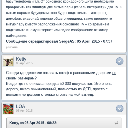
базу телефона и т.п. От основного коридорного щита необходимо
пробросить как минимум две витые пары (кабель интернет) и два
TV
. К
витым парам в будущем можно будет подключить – интернет,
домофон, видеонаблюдение общего коридора, также проложите
витую пару к месту расположения основного
TV
– со временем
подключите к нему интернет или видео изображение от камер
наблюдения.
Сообщение отредактировал SergeAS: 05 April 2015 - 07:57
реклама
Ketty
05 Apr 2015
Соседи где дешевле заказать шкаф с распашными дверьми
по
своим размерам
?
Везде где не считала порядка 50 000 получается. Это очень
дорого, шкаф обыкновенный, полностью из ДСП, просто с
полками не должен столько стоить на мой взгляд.
LOA
05 Apr 2015
Ketty, on 05 Apr 2015 - 08:22: