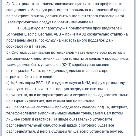
3). Электромонтаж – здесь однозначно нужны только профильные
специалисты, большую роль играет правильно выполненный проект
по электрике. Монтаж должен быть выполнен строго согласно него!
В электромонтаже следует обратить внимание на
а). Защитную аппаратуру – я предпочитаю производителей
Schneider Electric, Legrand,
ABB
– причём
ABB
сознательно ставлю на
последнем месте, поскольку на них есть много подделок, да и
собирают их в Питере.
б). Система уравнивания потенциалов – заземление всех розеток и
металлических конструкций ванной комнаты отдельным проводником,
также должен быть установлен (КУП) коробка уравнивания
потенциалов. Часто приходилось доделывать после «горе
строителей» все эти вещи.
в). Кабель марки ВВГнг
LS
, в худшем случаи
NYM
, гофру я рекомендую
«черную», она отличается в первую очередь не цветом - а
прочностью, да и по характеристикам «серая» прокладывается только
на открытых участках, для стяжки она не пригодна.
4). Слаботочные системы – прокладку всех кабелей под
TV
, интернет,
телефон следует выполнить максимально точно, зачем Вам потом
лишнее сопли в квартире. На вводе обязательно установите
распределительный слаботочный шкаф с которого будет все
распределяться. В него в будущем лучше всего установить роутер,