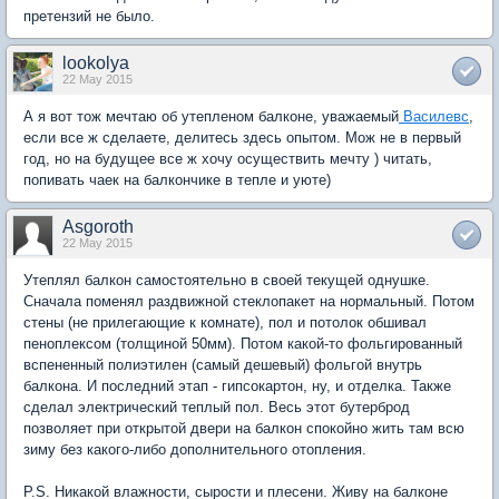
претензий не было.
lookolya
22 May 2015
А я вот тож мечтаю об утепленом балконе, уважаемый
Василевс
,
если все ж сделаете, делитесь здесь опытом. Мож не в первый
год, но на будущее все ж хочу осуществить мечту ) читать,
попивать чаек на балкончике в тепле и уюте)
Asgoroth
22 May 2015
Утеплял балкон самостоятельно в своей текущей однушке.
Сначала поменял раздвижной стеклопакет на нормальный. Потом
стены (не прилегающие к комнате), пол и потолок обшивал
пеноплексом (толщиной 50мм). Потом какой-то фольгированный
вспененный полиэтилен (самый дешевый) фольгой внутрь
балкона. И последний этап - гипсокартон, ну, и отделка. Также
сделал электрический теплый пол. Весь этот бутерброд
позволяет при открытой двери на балкон спокойно жить там всю
зиму без какого-либо дополнительного отопления.
P.S. Никакой влажности, сырости и плесени. Живу на балконе