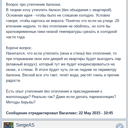
Вопрос про утепление балкона.
В теории хочу утеплить балкон (без объединия с квартирой).
Основная идея - чтобы было не слишком холодно. Условно
говоря, чтобы картоха не мерзла. Понятно что если на улице -20
втечение недели, то без отопления не обойтись, но хотя бы
кратковременные пики низкой температуры срезать в холодной
части года.
Короче вопрос.
Начитался, что если утеплить (окна и стены) без отопления, то
при открывании окон или дверей из квартиры будет выходить пар
(влажный воздух), который тут же будет конденсироваться на
окнах, и стенах. В итоге будет чуть ли не ледник по периметру
балкона. Весной все это тает, течёт вода, растёт гниль и прочие
радости.
Есть опыт утепления без отопления и присоединения к
жилплощади? Реально так? Даже если делать пароизоляцию?
Методы борьбы?
Сообщение отредактировал Василевс: 22 May 2015 - 10:45
SergeAS