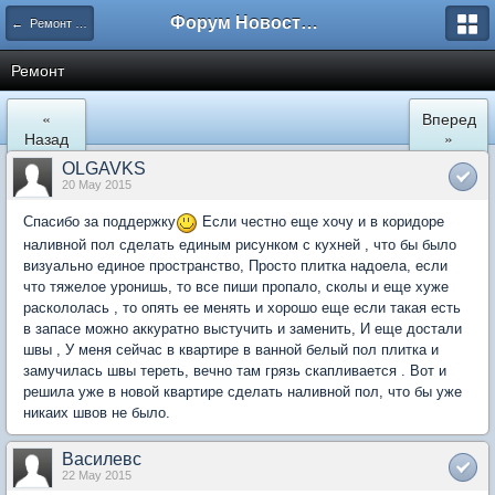
Форум Новостройки
← Ремонт и обустройство
Ремонт
«
Вперед
Назад
»
OLGAVKS
20 May 2015
Спасибо за поддержку
Если честно еще хочу и в коридоре
наливной пол сделать единым рисунком с кухней , что бы было
визуально единое пространство, Просто плитка надоела, если
что тяжелое уронишь, то все пиши пропало, сколы и еще хуже
раскололась , то опять ее менять и хорошо еще если такая есть
в запасе можно аккуратно выстучить и заменить, И еще достали
швы , У меня сейчас в квартире в ванной белый пол плитка и
замучилась швы тереть, вечно там грязь скапливается . Вот и
решила уже в новой квартире сделать наливной пол, что бы уже
никаих швов не было.
Василевс
22 May 2015