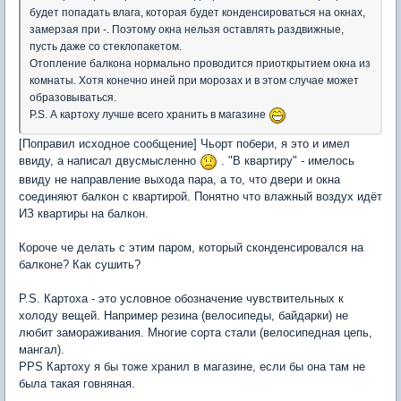
будет попадать влага, которая будет конденсироваться на окнах,
замерзая при -. Поэтому окна нельзя оставлять раздвижные,
пусть даже со стеклопакетом.
Отопление балкона нормально проводится приоткрытием окна из
комнаты. Хотя конечно иней при морозах и в этом случае может
образовываться.
P.S. А картоху лучше всего хранить в магазине
[Поправил исходное сообщение] Чьорт побери, я это и имел
ввиду, а написал двусмысленно
. "В квартиру" - имелось
ввиду не направление выхода пара, а то, что двери и окна
соединяют балкон с квартирой. Понятно что влажный воздух идёт
ИЗ квартиры на балкон.
Короче че делать с этим паром, который сконденсировался на
балконе? Как сушить?
P.S. Картоха - это условное обозначение чувствительных к
холоду вещей. Например резина (велосипеды, байдарки) не
любит замораживания. Многие сорта стали (велосипедная цепь,
мангал).
PPS Картоху я бы тоже хранил в магазине, если бы она там не
была такая говняная.