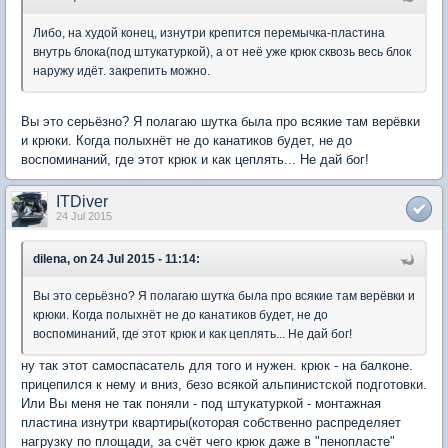
Либо, на худой конец, изнутри крепится перемычка-пластина
внутрь блока(под штукатуркой), а от неё уже крюк сквозь весь блок
наружу идёт. закрепить можно.
Вы это серьёзно? Я полагаю шутка была про всякие там верёвки
и крюки. Когда полыхнёт не до канатиков будет, не до
воспоминаний, где этот крюк и как цеплять... Не дай бог!
ITDiver
24 Jul 2015
dilena, on 24 Jul 2015 - 11:14:
Вы это серьёзно? Я полагаю шутка была про всякие там верёвки и
крюки. Когда полыхнёт не до канатиков будет, не до
воспоминаний, где этот крюк и как цеплять... Не дай бог!
ну так этот самоспасатель для того и нужен. крюк - на балконе.
прицепился к нему и вниз, безо всякой альпинистской подготовки.
Или Вы меня не так поняли - под штукатуркой - монтажная
пластина изнутри квартиры(которая собственно распределяет
нагрузку по площади, за счёт чего крюк даже в "пенопласте"