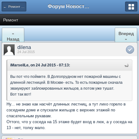
Форум Новостройки
← Ремонт и обустройство
Ремонт
«
Вперед
Назад
»
dilena
24 Jul 2015
iMarseilLe, on 24 Jul 2015 - 07:13:
Вы пот что поймите. В Долгопрудном нет пожарной машины с
длинной лестницей. В Москве- есть. То есть пожарные сначала
эвакуируют заблокированных жильцов, а потом уже тушат.
Вот так вот!
Ну... не знаю как насчёт длинных лестниц, а тут лихо горело в
соседнем доме и спускали жильцов с верхних этажей по
спасательным рукавам.
Оттого, что у соседа на 15 этаже будет вход в люк, а у соседа на
13 - нет, толку мало.