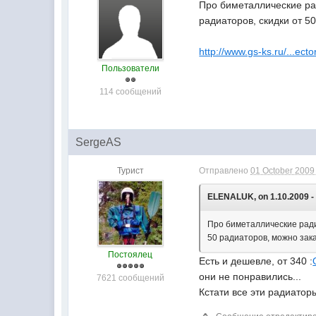
Про биметаллические ра
радиаторов, скидки от 5
http://www.gs-ks.ru/...ecto
Пользователи
114 сообщений
SergeAS
Турист
Отправлено
01 October 2009 
ELENALUK, on 1.10.2009 - 
Про биметаллические ради
50 радиаторов, можно зак
Постоялец
Есть и дешевле, от 340 :
они не понравились...
7621 сообщений
Кстати все эти радиатор