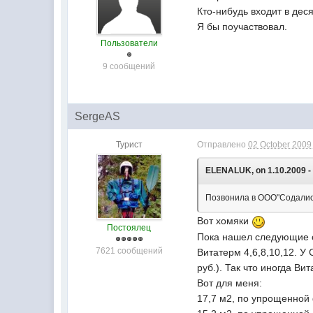
Кто-нибудь входит в дес
Я бы поучаствовал.
Пользователи
9 сообщений
SergeAS
Турист
Отправлено
02 October 2009 
ELENALUK, on 1.10.2009 - 
Позвонила в ООО"Содалис" 
Вот хомяки
Постоялец
Пока нашел следующие от
7621 сообщений
Витатерм 4,6,8,10,12. У
руб.). Так что иногда В
Вот для меня:
17,7 м2, по упрощенной ф