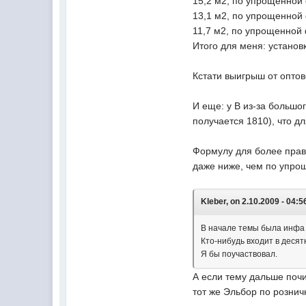
15,2 м2, по упрощенной ф
13,1 м2, по упрощенной ф
11,7 м2, по упрощенной ф
Итого для меня: установ
Кстати выигрыш от оптов
И еще: у В из-за большо
получается 1810), что д
Формулу для более пра
даже ниже, чем по упро
Kleber, on 2.10.2009 - 04:5
В начале темы была инфа о
Кто-нибудь входит в десят
Я бы поучаствовал.
А если тему дальше почи
тот же Эльбор по рознич