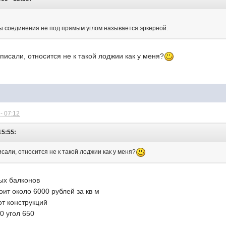
лы соединения не под прямым углом называется эркерной.
аписали, относится не к такой лоджии как у меня?
- 07:12
15:55:
исали, относится не к такой лоджии как у меня?
ных балконов
оит около 6000 рублей за кв м
от конструкций
0 угол 650