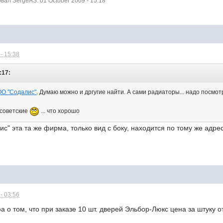
ал SergeAS: 01 October 2009 - 15:18
- 15:38
:17:
О "Содалис"
. Думаю можно и дргугие найти. А сами радиаторы... надо посмот
 советские
... что хорошо
" эта та же фирма, только вид с боку, находится по тому же адрес
- 03:56
 о том, что при заказе 10 шт. дверей Эльбор-Люкс цена за штуку о