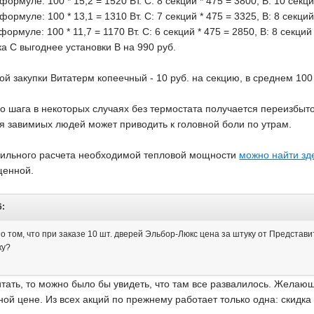
ормуле: 100 * 15,2 = 1520 Вт. С: 8 секций * 475 = 3800, В: 10 секци
ормуле: 100 * 13,1 = 1310 Вт. С: 7 секций * 475 = 3325, В: 8 секций
ормуле: 100 * 11,7 = 1170 Вт. С: 6 секций * 475 = 2850, В: 8 секций
ка С выгоднее установки В на 990 руб.
ой закупки Витатерм копеечный - 10 руб. на секцию, в среднем 100
го шага в некоторых случаях без термостата получается переизбыто
ля завимиых людей может приводить к головной боли по утрам.
вильного расчета необходимой тепловой мощности
можно найти зд
щенной.
6:
 том, что при заказе 10 шт. дверей Эльбор-Люкс цена за штуку от Представит
ку?
тать, то можно было бы увидеть, что там все развалилось. Желаю
ной цене. Из всех акций по прежнему работает только одна: скидк