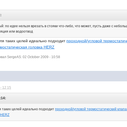
:
й: по идее нельзя врезать в стояки что-либо, что может, пусть даже с небо
иляция или водоотвод
ля таких целей идеально подходит
проходной/угловой термостатич
мостатическая головка HERZ
ал SergeAS: 02 October 2009 - 10:58
- 12:15
:14:
 таких целей идеально подходит
проходной/угловой термостатический клап
а HERZ