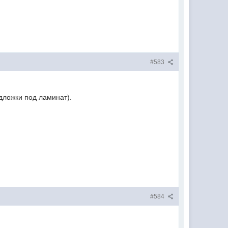
#583
дложки под ламинат).
#584