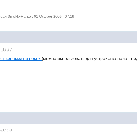
ал SmokkyHanter: 01 October 2009 - 07:19
- 13:37
ют керамзит и песок
(можно использовать для устройства пола - по
- 14:58