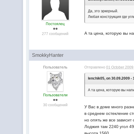
Да, это эркерный.
Любая конструкция где уг
Постоялец
А та цена, которую вы н
277 сообщений
SmokkyHanter
Пользователь
Отправлено
01 October 2009 
lenchik05, on 30.09.2009 - 
А та цена, которую вы нап
Пользователи
30 сообщений
У Вас в доме много раз
в среднем остекление ст
но опять же все зависит 
Лоджия там 2240 угол 49
высота 1560