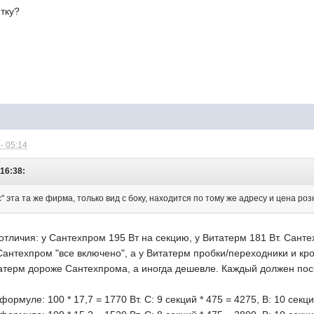
ятку?
- 05:14
16:38:
эта та же фирма, только вид с боку, находится по тому же адресу и цена розн
личия: у Сантехпром 195 Вт на секцию, у Витатерм 181 Вт. Сантех
 Сантехпром "все включено", а у Витатерм пробки/переходники и 
итатерм дороже Сантехпрома, а иногда дешевле. Каждый должен пос
ормуле: 100 * 17,7 = 1770 Вт. С: 9 секций * 475 = 4275, В: 10 секци