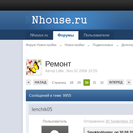
Nhouse.ru
Форумы
Пользователи
Форум Новостройки
→
Новостройки
→
Подмосковье
→
Долгоп
.
Ремонт
Автор
Little
,
Nov 02 2006 10:55
«
НАЗАД
ВПЕРЕД
»
Страниц
28
29
30
31
32
Сообщений в теме: 9955
lenchik05
Пользователь
Отправлено
30 September 20
SmokkyHanter, on 30.09.20