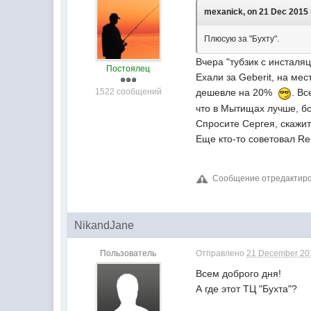
mexanick, on 21 Dec 2015 
Плюсую за "Бухту".
Вчера "тубзик с инсталя
Постоялец
Ехали за Geberit, на ме
1522 сообщений
дешевле на 20%
. В
что в Мытищах лучше, б
Cпросите Сергея, скажите
Еще кто-то советовал Reh
Сообщение отредактиро
NikandJane
Пользователь
Отправлено
21 December 201
Всем доброго дня!
А где этот ТЦ "Бухта"?