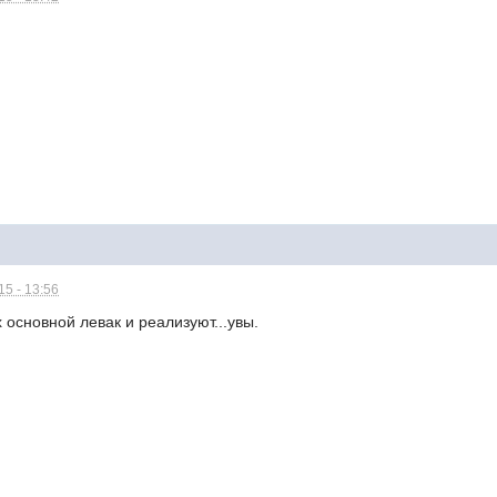
5 - 13:56
х основной левак и реализуют...увы.