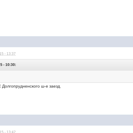
5 - 13:37
5 - 10:30:
С Долгопрудненского ш-е заезд.
5 - 13:42