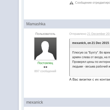
Сообщение отредактиров
Mamashka
Пользователь
Отправлено
21 December 201
mexanick, on 21 Dec 2015 
Плюсую за "Бухту". Во вре
армян слева от входа, на 
Проверял цены по интернет
Постоялец
людьми - весьма рабочий 
897 сообщений
А Вас визитки с их конта
mexanick