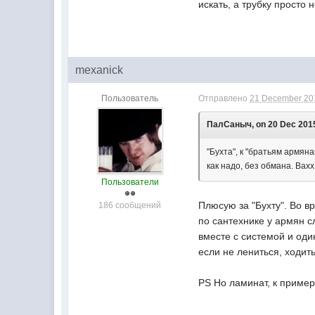
искать, а трубку просто
mexanick
Пользователь
Отправлено
21 December 201
ПалСаныч, on 20 Dec 2015
"Бухта", к "братьям армян
как надо, без обмана. Вахх
Пользователи
Плюсую за "Бухту". Во в
186 сообщений
по сантехнике у армян с
вместе с системой и оди
если не лениться, ходит
PS Но ламинат, к пример