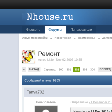
Nhouse.ru
Форумы
Пользователи
Форум Новостройки
→
Новостройки
→
Подмосковье
→
Долгоп
.
Ремонт
Автор
Little
,
Nov 02 2006 10:55
«
НАЗАД
ВПЕРЕД
Страниц
300
301
302
303
304
Сообщений в теме: 9955
Tanya702
Пользователь
Отправлено
21 December 201
Irinamin, on 21 Dec 2015 - 