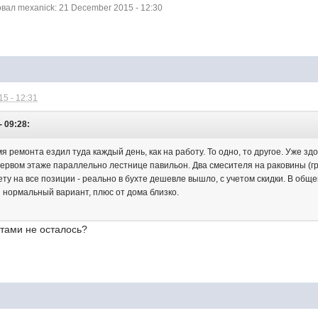
ал mexanick: 21 December 2015 - 12:30
5 - 12:31
- 09:28:
мя ремонта ездил туда каждый день, как на работу. То одно, то другое. Уже зд
первом этаже параллельно лестнице павильон. Два смесителя на раковины (гр
у на все позиции - реально в бухте дешевле вышло, с учетом скидки. В обще
и нормальный вариант, плюс от дома близко.
ктами не осталось?