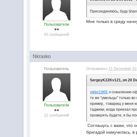
Присоединяюсь, буду благ
Мне только в среду начн
Пользователи
55 сообщений
Nkrasko
Пользователь
Отправлено
21 December 201
SergeyK22Kv121, on 20 De
viktor1969
, к сожалению оф
те же "умельцы" только во
пример, товарищ у меня ко
Пользователи
таджики, когда приехал про
22 сообщений
проверять будете, я бы по
Соглашусь с вами, что о
бригадой намучилась, в 