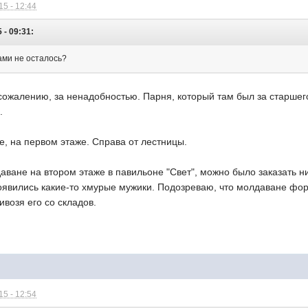
5 - 12:44
 - 09:31:
тами не осталось?
к сожалению, за ненадобностью. Парня, который там был за старшего
.
, на первом этаже. Справа от лестницы.
ане на втором этаже в павильоне "Свет", можно было заказать ни
появились какие-то хмурые мужики. Подозреваю, что молдаване фо
ивозя его со складов.
5 - 12:54