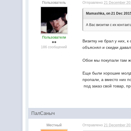
Пользователь
Отправлено
21 December 201
Mamashka, on 21 Dec 2015
А Вас визитки с их контак
Пользователи
Визитку не брал у них, 
186 сообщений
объяснял и скидки давал
Обои мы покупали там же
Еще были хорошие молдав
пропали, а вместо них 
под заказ свой товар, пр
ПалСаныч
Местный
Отправлено
21 December 201