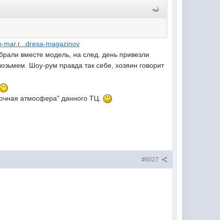
n-mar.r...dresa-magazinov
ыбрали вместе модель, на след. день привезли
возьмем. Шоу-рум правда так себе, хозяин говорит
осточная атмосфера" данного ТЦ.
#6027