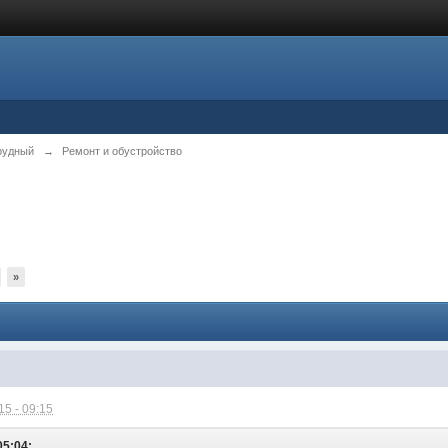
рудный
→
Ремонт и обустройство
»
5 - 09:15
05:04: