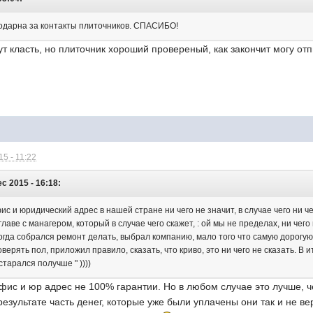
одарна за контакты плиточников. СПАСИБО!
ут класть, но плиточник хороший провереный, как закончит могу отп
5 - 11:22
c 2015 - 16:18:
ис и юридический адрес в нашей стране ни чего не значит, в случае чего ни ч
 главе с манагером, который в случае чего скажет, : ой мы не пределах, ни ч
гда собрался ремонт делать, выбрал компанию, мало того что самую дорогую,
верять пол, приложил правило, сказать, что криво, это ни чего не сказать. В и
старался получше " ))))
фис и юр адрес не 100% гарантии. Но в любом случае это лучше, че
результате часть денег, которые уже были уплачены они так и не ве