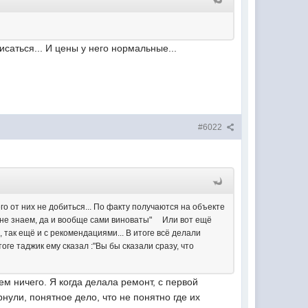
исаться... И цены у него нормальные...
#6022
его от них не добиться... По факту получаются на объекте
его не знаем, да и вообще сами виноваты" Или вот ещё
 так ещё и с рекомендациями... В итоге всё делали
тоге таджик ему сказал :"Вы бы сказали сразу, что
м ничего. Я когда делала ремонт, с первой
рнули, понятное дело, что не понятно где их