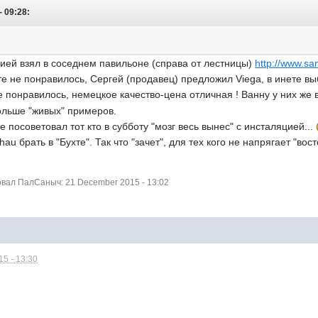
- 09:28:
цией взял в соседнем павильоне (справа от лестницы)
http://www.sa
сте не понравилось, Сергей (продавец) предложил Viega, в инете в
се понравилось, немецкое качество-цена отличная ! Ванну у них же 
ольше "живых" примеров.
 посоветовал тот кто в субботу "мозг весь вынес" с инсталяцией...
au брать в "Бухте". Так что "зачет", для тех кого не напрягает "в
вал ПалСаныч: 21 December 2015 - 13:02
5 - 13:30