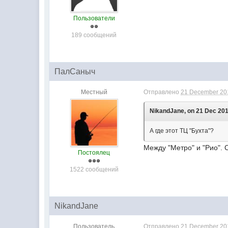
Пользователи
189 сообщений
ПалСаныч
Местный
Отправлено
21 December 201
NikandJane, on 21 Dec 201
А где этот ТЦ "Бухта"?
Между "Метро" и "Рио". 
Постоялец
1522 сообщений
NikandJane
Пользователь
Отправлено
21 December 201