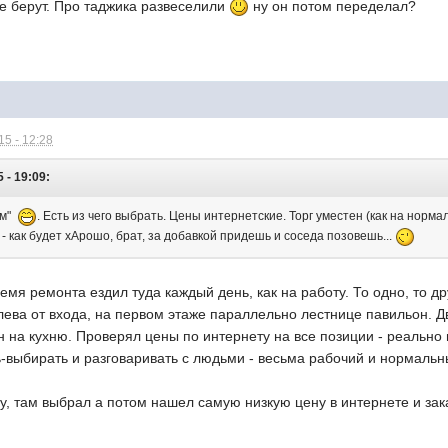
 не берут. Про таджика развеселили
ну он потом переделал?
5 - 12:28
 - 19:09:
ам"
. Есть из чего выбрать. Цены интернетские. Торг уместен (как на норм
 - как будет хАрошо, брат, за добавкой придешь и соседа позовешь...
ремя ремонта ездил туда каждый день, как на работу. То одно, то д
лева от входа, на первом этаже параллельно лестнице павильон. Д
н на кухню. Проверял цены по интернету на все позиции - реально 
ь-выбирать и разговаривать с людьми - весьма рабочий и нормальн
у, там выбрал а потом нашел самую низкую цену в интернете и зак