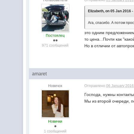
Пользователь
Отправлено
05 January 2016 
Elizabeth, on 05 Jan 2016 -
Ага, спасибо. А потом про
это одним предложением 
Постоялец
то цена...Почти как "как
971 сообщений
Но в отличии от автопро
amaret
Новичок
Отправлено
06 January 2016 
Господа, нужны контакты
Мы из второй очереди, п
Новички
1 сообщений