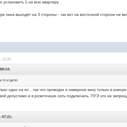
о установить 1 на всю квартиру.
е окна выходят на 3 стороны - так вот на восточной стороне не 
- 11:32
 08:14:
м то и дело
ько одно на юг....так что проводок я наверное кину только в южную
вой допустимо и в розеточную сеть подключать, ПУЭ это не запрещае
- 07:21: