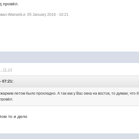
д провёл.
л iMarseilLe: 05 January 2016 - 10:21
- 11:14
- 07:21:
арким летом было прохладно. А так как у Вас окна на восток, то думаю, что 
 провёл.
 том то и дело