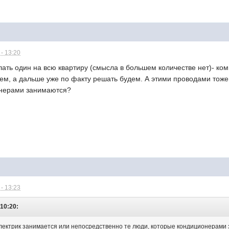
- 13:20
ть один на всю квартиру (смысла в большем количестве нет)- ком
ем, а дальше уже по факту решать будем. А этими проводами тоже
онерами занимаются?
- 13:23
 10:20:
лектрик занимается или непосредственно те люди, которые кондиционерами