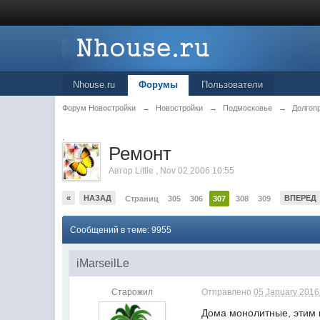
Nhouse.ru
Форумы
Пользователи
Форум Новостройки
→
Новостройки
→
Подмосковье
→
Долгоп
.
Ремонт
Автор
Little
,
Nov 02 2006 10:55
«
НАЗАД
ВПЕРЕД
Страниц
305
306
307
308
309
Сообщений в теме: 9955
iMarseilLe
Старожил
Отправлено
05 January 2016 
Дома монолитные, этим н