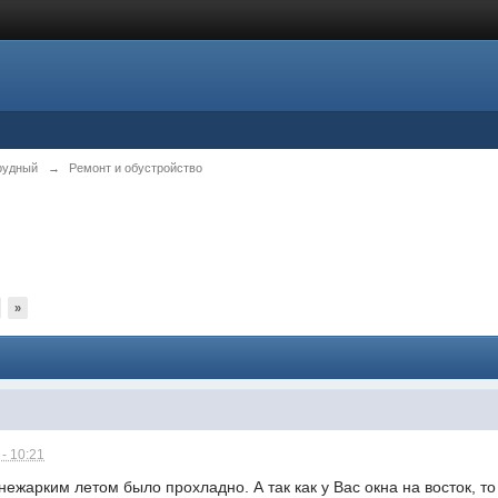
рудный
→
Ремонт и обустройство
»
- 10:21
ежарким летом было прохладно. А так как у Вас окна на восток, т