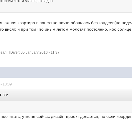
ежарким летом было прохладно.
 южная квартира в панельке почти обошлась без кондеев(на недел
что висят, и при том что иным летом молотят постоянно, ибо солнце 
л ITDiver: 05 January 2016 - 11:37
- 13:09
1:33:
 посчитать, у меня сейчас дизайн-проект делается, но если коорд