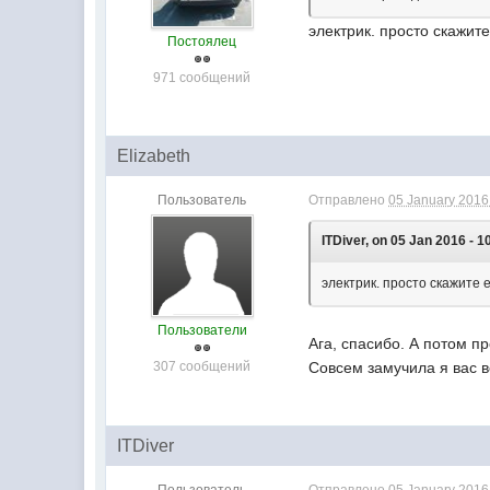
электрик. просто скажит
Постоялец
971 сообщений
Elizabeth
Пользователь
Отправлено
05 January 2016 
ITDiver, on 05 Jan 2016 - 1
электрик. просто скажите 
Пользователи
Ага, спасибо. А потом п
307 сообщений
Совсем замучила я вас 
ITDiver