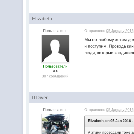
Elizabeth
Пользователь
Отправлено
05 January 2016 
Мы по-любому хотим дела
и поступим. Провода кин
люди, которые кондици
Пользователи
307 сообщений
ITDiver
Пользователь
Отправлено
05 January 2016 
Elizabeth, on 05 Jan 2016 -
А этими проводами тоже э