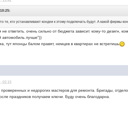
- 13:42
 10:25:
сто те, кто устанавливают кондеи к этому подключать будут. А какой фирмы к
не ответить. очень сильно от бюджета зависит. кому-то дезигн, ко
ой автомобиль лучше"))
ма, тут японцы балом правят, немцев в квартирах не встретишь
- 02:15
 проверенных и недорогих мастеров для ремонта. Бригады, отделоч
осле праздников получаем ключи. Буду очень благодарна.