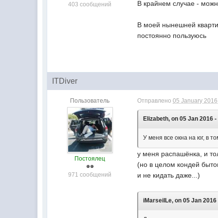
В крайнем случае - можн
403 сообщений
В моей нынешней квартир
постоянно пользуюсь
ITDiver
Пользователь
Отправлено
05 January 2016 
Elizabeth, on 05 Jan 2016 -
У меня все окна на юг, в то
у меня распашёнка, и тол
Постоялец
(но в целом кондей быто
971 сообщений
и не кидать даже...)
iMarseilLe, on 05 Jan 2016 