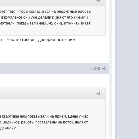
насчет того, чтобы согласиться на ремонтные работы
в комплексе они уже делали и знают что к чему и
отрели (показывали нам 3-ку они). Кто-нить знает
... Честно говоря, доверия нет к ним.
#6642
е квартиры нам показывали на прием. Цены у них
но Водников, работы поставлены на поток, делают
надежно??