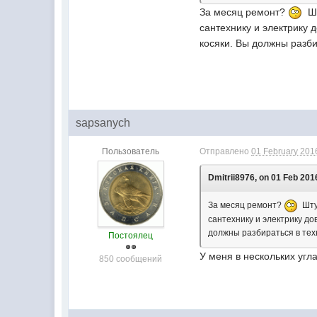
За месяц ремонт?
Шт
сантехнику и электрику 
косяки. Вы должны разби
sapsanych
Пользователь
Отправлено
01 February 2016
Dmitrii8976, on 01 Feb 2016
За месяц ремонт?
Штук
сантехнику и электрику до
должны разбираться в тех
Постоялец
У меня в нескольких угл
850 сообщений