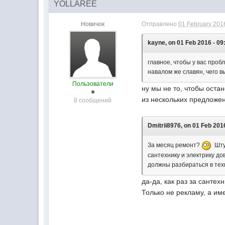
YOLLAREE
Новичок
Отправлено
01 February 2016
kayne, on 01 Feb 2016 - 09
главное, чтобы у вас пробл
навалом же славян, чего в
Пользователи
ну мы не то, чтобы остан
из нескольких предложен
8 сообщений
Dmitrii8976, on 01 Feb 2016
За месяц ремонт?
Штук
сантехнику и электрику до
должны разбираться в тех
да-да, как раз за сантех
Только не рекламу, а им