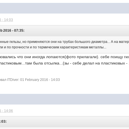
 - 14:03
 2016 - 07:35:
тунные гильзы, но применяются они на трубах большого диаметра... А на мат
и и по прочности и по термическим характеристикам металлы...
овались что они иногда лопаются(фото прилагали). себе поищу гиль
ластиковым...там была отсылка...(зы - себе делал на пластиковых -
л ITDiver: 01 February 2016 - 14:03
 - 14:06
1:03: