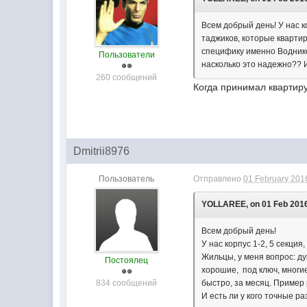
Всем добрый день! У нас к
таджиков, которые квартир
специфику именно Воднико
Пользователи
насколько это надежно?? И
260 сообщений
Когда принимал квартиру
Dmitrii8976
Пользователь
Отправлено
01 February 2016
YOLLAREE, on 01 Feb 2016
Всем добрый день!
У нас корпус 1-2, 5 секция, 
Жильцы, у меня вопрос: д
Постоялец
хорошие, под ключ, многи
834 сообщений
быстро, за месяц. Пример 
И есть ли у кого точные р