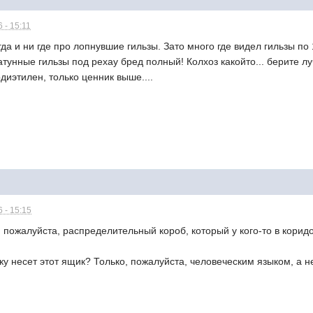
 - 15:11
да и ни где про лопнувшие гильзы. Зато много где видел гильзы по 10
 латунные гильзы под рехау бред полный! Колхоз какойто... берите л
одиэтилен, только ценник выше....
 - 15:15
 пожалуйста, распределительный короб, который у кого-то в коридор
ку несет этот ящик? Только, пожалуйста, человеческим языком, а 