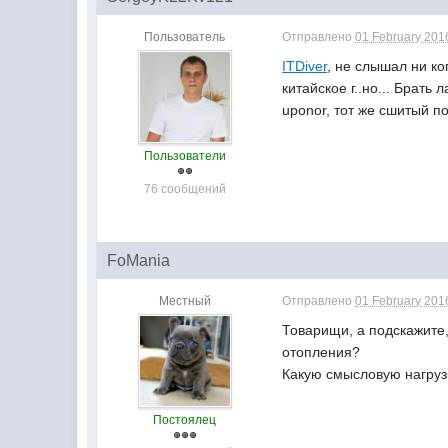
Пользователь
Отправлено
01 February 2016
ITDiver
, не слышал ни ког
китайское г..но... Брать
uponor, тот же сшитый п
Пользователи
76 сообщений
FoMania
Местный
Отправлено
01 February 2016
Товарищи, а подскажите,
отопления?
Какую смысловую нагруз
Постоялец