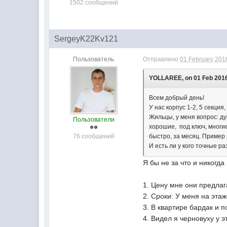
1502 сообщений
SergeyK22Kv121
Пользователь
Отправлено
01 February 2016
YOLLAREE, on 01 Feb 2016
Всем добрый день!
У нас корпус 1-2, 5 секция, 
Жильцы, у меня вопрос: д
Пользователи
хорошие, под ключ, многи
76 сообщений
быстро, за месяц. Пример 
И есть ли у кого точные р
Я бы не за что и никогда
1. Цену мне они предлага
2. Сроки: У меня на этаж
3. В квартире бардак и по
4. Видел я черновуху у 