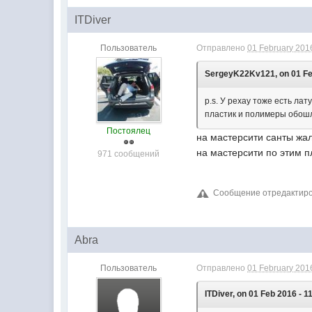
ITDiver
Пользователь
Отправлено
01 February 2016
SergeyK22Kv121, on 01 Feb
p.s. У рехау тоже есть ла
пластик и полимеры обошл
Постоялец
на мастерсити санты жал
на мастерсити по этим п
971 сообщений
Сообщение отредактирова
Abra
Пользователь
Отправлено
01 February 2016
ITDiver, on 01 Feb 2016 - 1