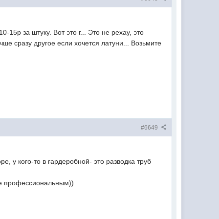
-15р за штуку. Вот это г... Это не рехау, это
учше сразу другое если хочется латуни... Возьмите
#6649
е, у кого-то в гардеробной- это разводка труб
не профессиональным))