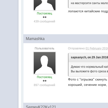
на мастерсити санты жало
лопаются китайские под
Постоялец
439 сообщений
Mamashka
Пользователь
Отправлено
01 February 2016
sapsanych, on 29 Jan 2016
Думаю что нормальный каб
Вы выложите фото среза в
Постоялец
Фото с "огрызка" скинуть
хороший, сечение норм, 
897 сообщений
SergeyK22Kv121