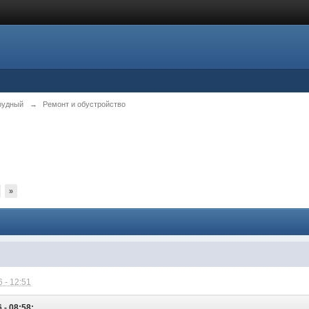
рудный
→
Ремонт и обустройство
»
 - 12:51
 - 08:58: