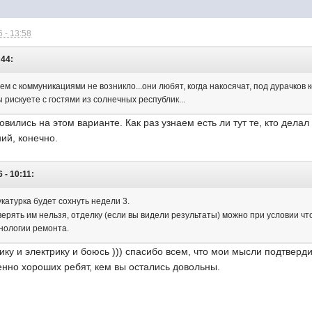
 - 13:58
:44:
ем с коммуникациями не возникло...они любят, когда накосячат, под дурачков к
ы рискуете с гостями из солнечных республик...
овились на этом варианте. Как раз узнаем есть ли тут те, кто делал
ий, конечно.
 - 10:11:
атурка будет сохнуть недели 3.
верять им нельзя, отделку (если вы видели результаты) можно при условии чт
нологии ремонта.
нику и электрику и боюсь ))) спасибо всем, что мои мысли подтверд
енно хороших ребят, кем вы остались довольны.