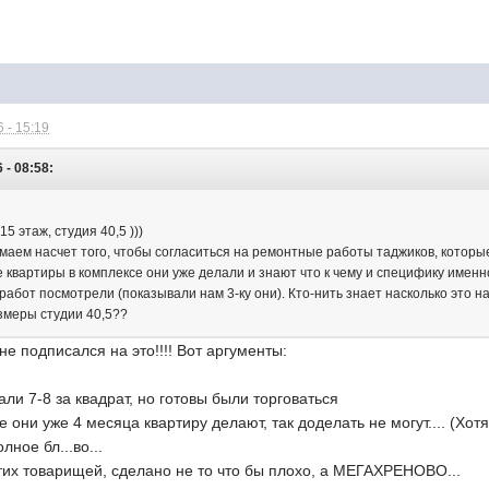
 - 15:19
 - 08:58:
15 этаж, студия 40,5 )))
умаем насчет того, чтобы согласиться на ремонтные работы таджиков, которы
е квартиры в комплексе они уже делали и знают что к чему и специфику имен
работ посмотрели (показывали нам 3-ку они). Кто-нить знает насколько это 
азмеры студии 40,5??
 не подписался на это!!!! Вот аргументы:
ли 7-8 за квадрат, но готовы были торговаться
е они уже 4 месяца квартиру делают, так доделать не могут.... (Хот
лное бл...во...
этих товарищей, сделано не то что бы плохо, а МЕГАХРЕНОВО...