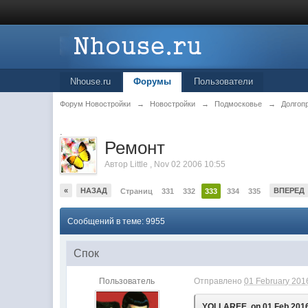
Nhouse.ru
Форумы
Пользователи
Форум Новостройки
→
Новостройки
→
Подмосковье
→
Долгоп
.
Ремонт
Автор
Little
,
Nov 02 2006 10:55
«
НАЗАД
ВПЕРЕД
Страниц
331
332
333
334
335
Сообщений в теме: 9955
Спок
Пользователь
Отправлено
01 February 2016
YOLLAREE, on 01 Feb 2016