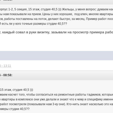
орпус 1-2, 5 секция, 15 этаж, студия 40,5 ))) Жильцы, у меня вопрос: думаем 
ы нам показывали на прием. Цены у них хорошие, под ключ, многие квартиры 
в, работы поставлены на поток, делают быстро, за месяц. Пример работ посм
 есть ли у кого точные размеры студии 40,5??
, каждый совал в руки визитку, зазывали на просмотр примера работ
 - 13:11
 - 08:58:
15 этаж, студия 40,5 )))
умаем насчет того, чтобы согласиться на ремонтные работы таджиков, которы
е квартиры в комплексе они уже делали и знают что к чему и специфику имен
работ посмотрели (показывали нам 3-ку они). Кто-нить знает насколько это 
азмеры студии 40,5??