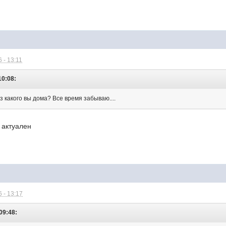
 - 13:11
10:08:
 какого вы дома? Все время забываю....
е актуален
 - 13:17
 09:48: