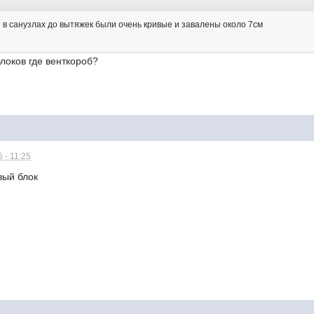
и в санузлах до вытяжек были очень кривые и завалены около 7см
блоков где венткороб?
 - 11:25
вый блок