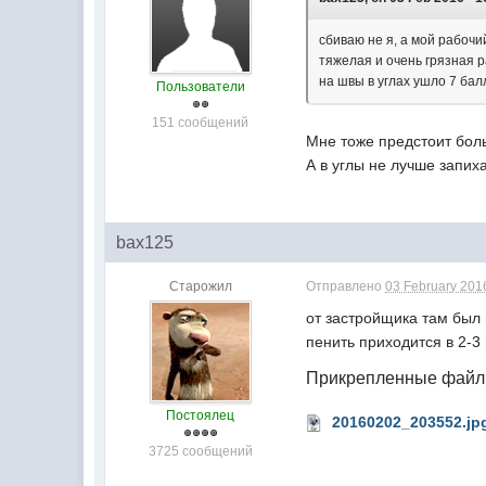
сбиваю не я, а мой рабочи
тяжелая и очень грязная р
на швы в углах ушло 7 ба
Пользователи
151 сообщений
Мне тоже предстоит бол
А в углы не лучше запих
bax125
Старожил
Отправлено
03 February 2016
от застройщика там был
пенить приходится в 2-3
Прикрепленные фай
Постоялец
20160202_203552.jp
3725 сообщений