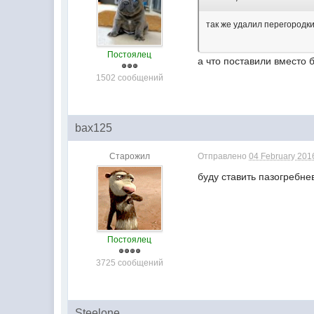
так же удалил перегородк
Постоялец
а что поставили вместо 
1502 сообщений
bax125
Старожил
Отправлено
04 February 2016
буду ставить пазогребне
Постоялец
3725 сообщений
Steelone