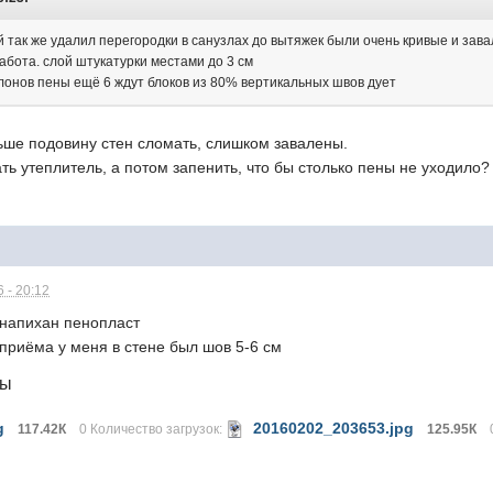
й так же удалил перегородки в санузлах до вытяжек были очень кривые и зав
абота. слой штукатурки местами до 3 см
ллонов пены ещё 6 ждут блоков из 80% вертикальных швов дует
ьше подовину стен сломать, слишком завалены.
ать утеплитель, а потом запенить, что бы столько пены не уходило?
 - 20:12
 напихан пенопласт
 приёма у меня в стене был шов 5-6 см
лы
g
20160202_203653.jpg
117.42К
0 Количество загрузок:
125.95К