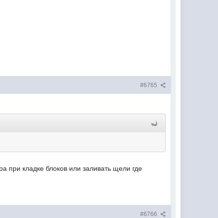
#6765
ра при кладке блоков или заливать щели где
#6766