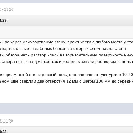
 - 23:28
4:29:
у нас через межквартирную стену, практически с любого места у э
 вертикальные швы белых блоков из которых сложена эта стена.
ы обзора нет - раствор клали на горизонтальную поверхность нижн
аствора нет - снаружи кое-как и кое-где мазнули раствором в щель
оляции у такой стены ровный ноль, а после слоя штукатурки в 10-20
льном шве сверлим два отверстия 12 мм с шагом 100 мм до середи
 - 11:20
6:23: