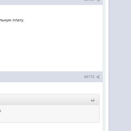
льную плату.
#6770
.