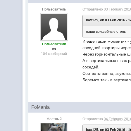
Пользователь
Отправлено
03 February 2016
bax125, on 03 Feb 2016 - 1
наши волшебные стены
И еще такой моментик - 
Пользователи
соседней квартиры через
104 сообщений
Через горизонтальные шв
А в вертикальных швах р
соседей.
Соответственно, звукоиз
Боремся так - в вертика
FoMania
Местный
Отправлено
04 February 2016
bax125, on 03 Feb 2016 - 1