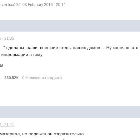
ал bax125: 03 February 2016 - 20:14
 - 21:35
 ....." сделаны наши внешние стены наших домов... Ну конечно это 
 информации в тему
лы
g
280.52К
0 Количество загрузок:
 - 21:41
материал, но положен он отвратительно