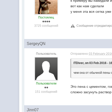
к примеру вы накидали и
вот как нам сделали
у меня эта вся сетка уже
Постоялец
3725 сообщений
Сообщение отредактиров
SergeyQN
Пользователь
Отправлено
03 February 2016
ITDiver, on 03 Feb 2016 - 1
чем она от обычной пены о
Пользователи
Это пена с цементом, го
151 сообщений
сложно засунуть раствор
Jinn07