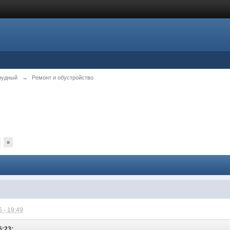
рудный
→
Ремонт и обустройство
»
 - 19:49
6:23: