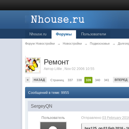
Nhouse.ru
Форумы
Пользователи
Форум Новостройки
→
Новостройки
→
Подмосковье
→
Долгоп
.
Ремонт
Автор
Little
,
Nov 02 2006 10:55
«
НАЗАД
ВПЕРЕД
Страниц
337
338
339
340
341
Сообщений в теме: 9955
SergeyQN
Пользователь
Отправлено
03 February 2016
bax125, on 03 Feb 2016 - 1