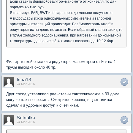
Если ставить фильтр+редуктор+манометр от хонивелл, то да -
порядка 45 тыс. руб.
Я планирую FAR, BWT илb Itap - гораздо меньше получается.
А гидроудары из-за однорычажных смесителей и запорной
арматуры инсталляций происходят. Без "магистральников" и
редукторов их на долго не хватит. Если обратный клапан стоит, то
в трубе холодного водоснабжения, при нагревании до комнатной
температуры, давление с 3-4-х может возрасти до 10-12 бар.
Фильтр тонкой очистки и редуктор с манометром от Far на 4
трубы выходит около 40 тр.
Inna13
24 Mar 2016
Друг сосед уставливал рольставни сантехнические в 33 доме,
могу контакт попросить. Смотрится хорошо, в цвет плитки
сделали и удобный доступ к счетчикам.
Solnulka
24 Mar 2016