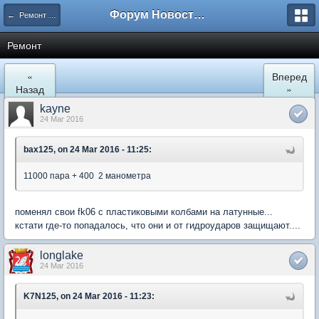
Форум Новостройки
← Ремонт и обустройство
Ремонт
«
Вперед
Назад
»
kayne
24 Mar 2016
bax125, on 24 Mar 2016 - 11:25:
11000 пара + 400 2 манометра
поменял свои fk06 с пластиковыми колбами на латунные...
кстати где-то попадалось, что они и от гидроударов защищают....
longlake
24 Mar 2016
K7N125, on 24 Mar 2016 - 11:23: