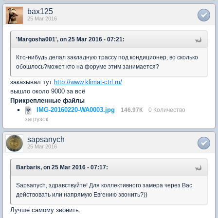
bax125
25 Mar 2016
'Margosha001', on 25 Mar 2016 - 07:21:
Кто-нибудь делал закладную трассу под кондиционер, во сколько
обошлось?может кто на форуме этим занимается?
заказывал тут
http://www.klimat-ctrl.ru/
вышло около 9000 за всё
Прикрепленные файлы
IMG-20160220-WA0003.jpg
146.97К
0 Количество
загрузок:
sapsanych
25 Mar 2016
Barbaris, on 25 Mar 2016 - 07:17:
Sapsanych, здравствуйте! Для коллективного замера через Вас
действовать или напрямую Евгению звонить?))
Лучше самому звонить.