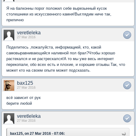
Я на балконны порог положил себе вырезынный кусок
столешники из искуссвенного камня!Выглядим ниче так,
прилично
veretleleka
27 Mar 2016
Поделитесь ,пожалуйста, информацией, кто, какой
самовыравнивающийся наливной пол брал?Чтобы хорошо
растекался и не растрескался!А то мы уже весь интернет
перекопали, обо всех есть и плохие, и хорошие отзывы.Так, что
может кто на своем опыте может подсказать.
bax125
27 Mar 2016
всё зависит от рук
берите любой
veretleleka
27 Mar 2016
bax125, on 27 Mar 2016 - 07:06: