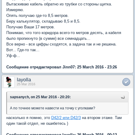
Вытаскиваю кабель обратно из трубки со стороны щитка.
Измеряю.
Опять получаю где-то 8,5 метров.
Беру калькулятор, складываю 8,5 и 8,5.
Получаю Ваши 17 метров.
Понимаю, что того коридора всего-то метров десять, а кабеля
было пропихнуто (в сумме) все семнадцать...
Все верно - все цифры сходятся, а задача так и не решена.
Вот... Где-то так...
Уф-ф...
Сообщение отредактировал Jinn07: 25 March 2016 - 23:26
layolla
25 Mar 2016
sapsanych, on 25 Mar 2016 - 20:20:
А по точнее можете навести на точку с уголками?
насколько я помню, это
D42/2 или D42/3
на втором этаже. Там
один такой отдел, не ошибетесь )
Сообщение отредактировал layolla: 26 March 2016 - 00:12