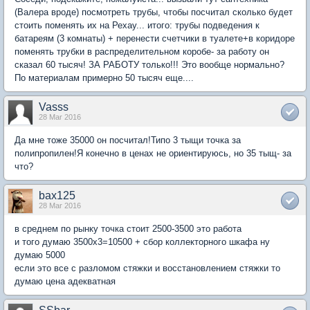
(Валера вроде) посмотреть трубы, чтобы посчитал сколько будет
стоить поменять их на Рехау... итого: трубы подведения к
батареям (3 комнаты) + перенести счетчики в туалете+в коридоре
поменять трубки в распределительном коробе- за работу он
сказал 60 тысяч! ЗА РАБОТУ только!!! Это вообще нормально?
По материалам примерно 50 тысяч еще....
Vasss
28 Mar 2016
Да мне тоже 35000 он посчитал!Типо 3 тыщи точка за
полипропилен!Я конечно в ценах не ориентируюсь, но 35 тыщ- за
что?
bax125
28 Mar 2016
в среднем по рынку точка стоит 2500-3500 это работа
и того думаю 3500х3=10500 + сбор коллекторного шкафа ну
думаю 5000
если это все с разломом стяжки и восстановлением стяжки то
думаю цена адекватная