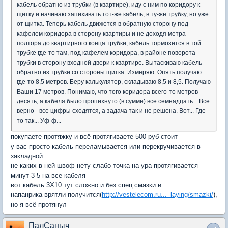
кабель обратно из трубки (в квартире), иду с ним по коридору к
щитку и начинаю запихивать тот-же кабель, в ту-же трубку, но уже
от щитка. Теперь кабель движется в обратную сторону под
кафелем коридора в сторону квартиры и не доходя метра
полтора до квартирного конца трубки, кабель тормозится в той
трубке где-то там, под кафелем коридора, в районе поворота
трубки в сторону входной двери к квартире. Вытаскиваю кабель
обратно из трубки со стороны щитка. Измеряю. Опять получаю
где-то 8,5 метров. Беру калькулятор, складываю 8,5 и 8,5. Получаю
Ваши 17 метров. Понимаю, что того коридора всего-то метров
десять, а кабеля было пропихнуто (в сумме) все семнадцать... Все
верно - все цифры сходятся, а задача так и не решена. Вот... Где-
то так... Уф-ф...
покупаете протяжку и всё протягиваете 500 руб стоит
у вас просто кабель переламывается или перекручивается в
закладной
не каких в ней швоф нету слабо точка на ура протягивается
минут 3-5 на все кабеля
вот кабель 3Х10 тут сложно и без спец смазки и
напанрика врятли получится(
http://vestelecom.ru..._laying/smazki/
),
но я всё протянул
ПалСаныч