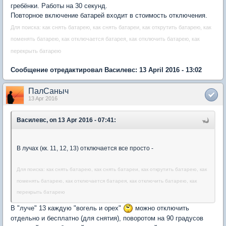
гребёнки. Работы на 30 секунд.
Повторное включение батарей входит в стоимость отключения.
Для поиска: как снять батарею, как снять батареи, как открутить батарею, как
поменять батарею, как отключается батарея, как отключить батарею, как
перекрыть батарею
Сообщение отредактировал Василевс: 13 April 2016 - 13:02
ПалСаныч
13 Apr 2016
Василевс, on 13 Apr 2016 - 07:41:
В лучах (кк. 11, 12, 13) отключается все просто -
Для поиска: как снять батарею, как снять батареи, как открутить батарею, как
поменять батарею, как отключается батарея, как отключить батарею, как
перекрыть батарею
В "луче" 13 каждую "вогель и орех"
можно отключить
отдельно и бесплатно (для снятия), поворотом на 90 градусов