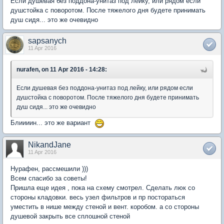
Если душевая без поддона-унитаз под лейку, или рядом если
душстойка с поворотом. После тяжелого дня будете принимать
душ сидя... это же очевидно
sapsanych
11 Apr 2016
nurafen, on 11 Apr 2016 - 14:28:
Если душевая без поддона-унитаз под лейку, или рядом если
душстойка с поворотом. После тяжелого дня будете принимать
душ сидя... это же очевидно
Блиииин... это же вариант
NikandJane
11 Apr 2016
Нурафен, рассмешили )))
Всем спасибо за советы!
Пришла еще идея , пока на схему смотрел. Сделать люк со
стороны кладовки. весь узел фильтров и пр постораться
уместить в нише между стеной и вент. коробом. а со стороны
душевой закрыть все сплошной стеной