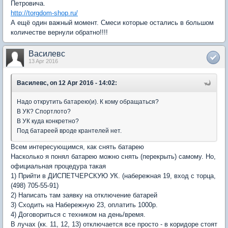
Петровича.
http://torgdom-shop.ru/
А ещё один важный момент. Смеси которые остались в большом
количестве вернули обратно!!!!
Василевс
13 Apr 2016
Василевс, on 12 Apr 2016 - 14:02:
Надо открутить батарею(и). К кому обращаться?
В УК? Спортлото?
В УК куда конкретно?
Под батареей вроде крантелей нет.
Всем интересующимся, как снять батарею
Насколько я понял батарею можно снять (перекрыть) самому. Но,
официальная процедура такая
1) Прийти в ДИСПЕТЧЕРСКУЮ УК. (набережная 19, вход с торца,
(498) 705-55-91)
2) Написать там заявку на отключение батарей
3) Сходить на Набережную 23, оплатить 1000р.
4) Договориться с техником на день/время.
В лучах (кк. 11, 12, 13) отключается все просто - в коридоре стоят