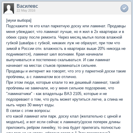
Василевс
22 May 2016
[муки выбора]
Подскажите те кто клал паркетную доску или ламинат. Продавцы
меня убеждают, что ламинат лучше, но я жил в 2х квартирах и в
обеих сразу после ремонта. Через месяц мытья полов влажной
губкой (швабра с губкой, никаких луж не образует, при том что
зимой в России отн. влажность в квартирах выше 20% никогда не
поднимается), ламинат шел волнами. Края начинали
выпучиваться и постепенно скалываться. И сам ламинат
начинает на местах стыков проминаться сильнее.
Продавцы и интернет же говорят, что это у паркетной доски такие
проблемы, а с ламинатом все отлично.
При этом люди, которые клали то же дешевый ламинат, такой
проблемы не замечали, но у меня сильное подозрение, что
"ламинатчики" - как владельцы ВАЗ 2105, которые и не
подозревают о том, что руль может крутиться легче, а спина не
ныть через 30 минут езды.
В связи с этим вопросы:
кто какой ламинат или парк. доску клал (желательно с ценой и
моделью), и вот если сейчас к ламинату/доске поперек длины
приложить ребром линейку, то она будет прилегать полностью