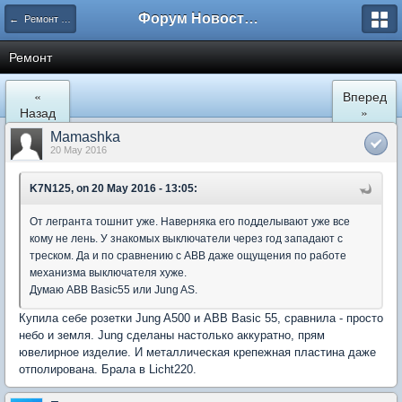
Форум Новостройки
← Ремонт и обустройство
Ремонт
«
Вперед
Назад
»
Mamashka
20 May 2016
K7N125, on 20 May 2016 - 13:05:
От легранта тошнит уже. Наверняка его подделывают уже все
кому не лень. У знакомых выключатели через год западают с
треском. Да и по сравнению с ABB даже ощущения по работе
механизма выключателя хуже.
Думаю ABB Basic55 или Jung AS.
Купила себе розетки Jung A500 и АВВ Basic 55, сравнила - просто
небо и земля. Jung сделаны настолько аккуратно, прям
ювелирное изделие. И металлическая крепежная пластина даже
отполирована. Брала в Licht220.