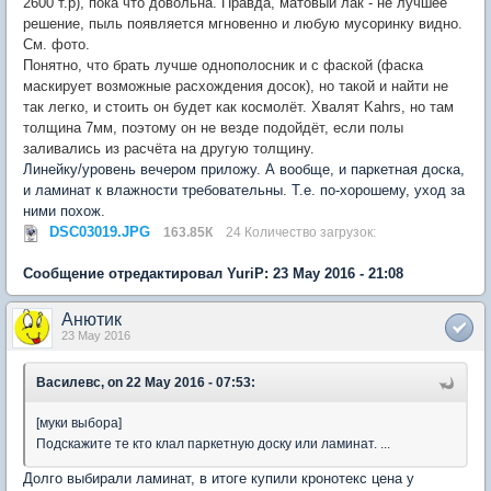
2600 т.р), пока что довольна. Правда, матовый лак - не лучшее
решение, пыль появляется мгновенно и любую мусоринку видно.
См. фото.
Понятно, что брать лучше однополосник и с фаской (фаска
маскирует возможные расхождения досок), но такой и найти не
так легко, и стоить он будет как космолёт. Хвалят Kahrs, но там
толщина 7мм, поэтому он не везде подойдёт, если полы
заливались из расчёта на другую толщину.
Линейку/уровень вечером приложу. А вообще, и паркетная доска,
и ламинат к влажности требовательны. Т.е. по-хорошему, уход за
ними похож.
DSC03019.JPG
163.85К
24 Количество загрузок:
Сообщение отредактировал YuriP: 23 May 2016 - 21:08
Анютик
23 May 2016
Василевс, on 22 May 2016 - 07:53:
[муки выбора]
Подскажите те кто клал паркетную доску или ламинат. ...
Долго выбирали ламинат, в итоге купили кронотекс цена у