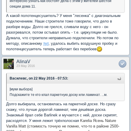
интересно узнать как обстоят дела с этим у жителей шестой
секции дома 11.
А какой полотенцесушитель? У меня "лесенка" с диагональным
подключением. Наши строители тоже говорили, что дело в
разборе воды. Долго не грелся, сливали воду с него - он
разогревался, потом остывал опять - т.е. циркуляции не было.
Думала, что строители неправильно подключили. Но потом по
методу, описанному
тут
, удалось выбить воздушную пробку и
полотенцесушитель теперь работает без перебоев
AlinaV
23 May 2016
Василевс, on 22 May 2016 - 07:53:
[муки выбора]
Подскажите те кто клал паркетную доску или ламинат. ...м.
Долго выбирала, остановилась на паркетной доске. Но сразу
скажу, что лучше дорогой ламинат, чем дешёвая доска.
Знакомый брал себе Barlinek и мучается с ней, доски скрипят,
расходятся. У меня лежит трёхполосная
Karelia Ясень Nature
Vanilla Matt (стоимость точную не помню, что-то в районе 2500-