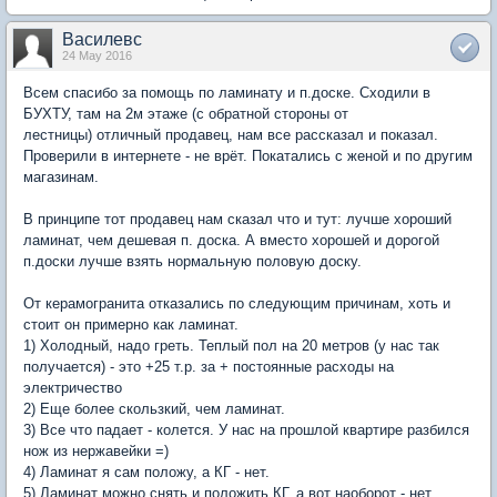
Василевс
24 May 2016
Всем спасибо за помощь по ламинату и п.доске. Сходили в
БУХТУ, там на 2м этаже (с обратной стороны от
лестницы) отличный продавец, нам все рассказал и показал.
Проверили в интернете - не врёт. Покатались с женой и по другим
магазинам.
В принципе тот продавец нам сказал что и тут: лучше хороший
ламинат, чем дешевая п. доска. А вместо хорошей и дорогой
п.доски лучше взять нормальную половую доску.
От керамогранита отказались по следующим причинам, хоть и
стоит он примерно как ламинат.
1) Холодный, надо греть. Теплый пол на 20 метров (у нас так
получается) - это +25 т.р. за + постоянные расходы на
электричество
2) Еще более скользкий, чем ламинат.
3) Все что падает - колется. У нас на прошлой квартире разбился
нож из нержавейки =)
4) Ламинат я сам положу, а КГ - нет.
5) Ламинат можно снять и положить КГ, а вот наоборот - нет.