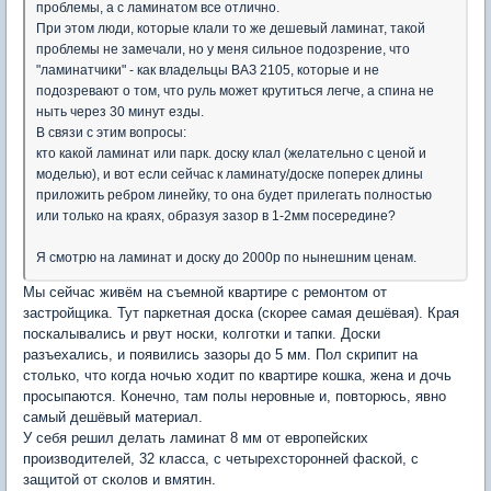
проблемы, а с ламинатом все отлично.
При этом люди, которые клали то же дешевый ламинат, такой
проблемы не замечали, но у меня сильное подозрение, что
"ламинатчики" - как владельцы ВАЗ 2105, которые и не
подозревают о том, что руль может крутиться легче, а спина не
ныть через 30 минут езды.
В связи с этим вопросы:
кто какой ламинат или парк. доску клал (желательно с ценой и
моделью), и вот если сейчас к ламинату/доске поперек длины
приложить ребром линейку, то она будет прилегать полностью
или только на краях, образуя зазор в 1-2мм посередине?
Я смотрю на ламинат и доску до 2000р по нынешним ценам.
Мы сейчас живём на съемной квартире с ремонтом от
застройщика. Тут паркетная доска (скорее самая дешёвая). Края
поскалывались и рвут носки, колготки и тапки. Доски
разъехались, и появились зазоры до 5 мм. Пол скрипит на
столько, что когда ночью ходит по квартире кошка, жена и дочь
просыпаются. Конечно, там полы неровные и, повторюсь, явно
самый дешёвый материал.
У себя решил делать ламинат 8 мм от европейских
производителей, 32 класса, с четырехсторонней фаской, с
защитой от сколов и вмятин.