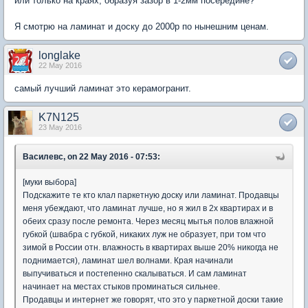
или только на краях, образуя зазор в 1-2мм посередине?
Я смотрю на ламинат и доску до 2000р по нынешним ценам.
longlake
22 May 2016
самый лучший ламинат это керамогранит.
K7N125
23 May 2016
Василевс, on 22 May 2016 - 07:53:
[муки выбора]
Подскажите те кто клал паркетную доску или ламинат. Продавцы
меня убеждают, что ламинат лучше, но я жил в 2х квартирах и в
обеих сразу после ремонта. Через месяц мытья полов влажной
губкой (швабра с губкой, никаких луж не образует, при том что
зимой в России отн. влажность в квартирах выше 20% никогда не
поднимается), ламинат шел волнами. Края начинали
выпучиваться и постепенно скалываться. И сам ламинат
начинает на местах стыков проминаться сильнее.
Продавцы и интернет же говорят, что это у паркетной доски такие