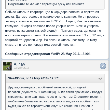
Подскажите те кто клал паркетную доску или ламинат. ....
Сейчас живем в квартире, где в коридоре положена паркетная
доска. Да, смотрелось в начале очень красиво. Но в процессе
эксплуатации всё, как описал K7N125... Еще добавлю вмятины от
каблуков. И через полчаса после уборки опять можно убирать
(может, из-за цвета так всё видно)... Поэтому здесь однозначно
положили керамогранит. В комнаты взяли ламинат 33 кл, 12 мм, с
защитой от царапин и пр. Но пока не живем, поэтому не могу
сказать ничего по поводу влагоустойчивости...
Сообщение отредактировал YuriP: 23 May 2016 - 21:04
AlinaV
23 May 2016
Stas495rus, on 19 May 2016 - 12:57:
Друзья, столкнулся с проблемой интересной, холодный
полотенцесушитель. У кого нибудь была такая проблемка? Воздух
стравливал и не один раз, но воз и нынче там. Строители говорят,
якобы пока большинство не заселятся и воздух не пробьет так и
будет, но что то терзают меня смутные сомнения. Особенно