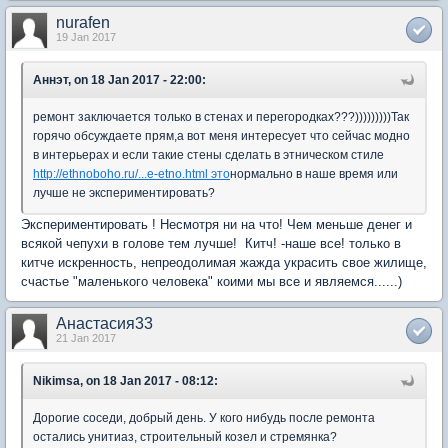
nurafen
19 Jan 2017
Аннэт, on 18 Jan 2017 - 22:00:
ремонт заключается только в стенах и перегородках???)))))))))Так
горячо обсуждаете прям,а вот меня интересует что сейчас модно
в интерьерах и если такие стены сделать в этническом стиле
http://ethnoboho.ru/...e-etno.html это
нормально в наше время или
лучше не экспериментировать?
Экспериментировать ! Несмотря ни на что! Чем меньше денег и
всякой чепухи в голове тем лучше! Китч! -наше все! только в
китче искренность, непреодолимая жажда украсить свое жилище,
счастье "маленького человека" коими мы все и являемся......)
Анастасия33
21 Jan 2017
Nikimsa, on 18 Jan 2017 - 08:12:
Дорогие соседи, добрый день. У кого нибудь после ремонта
остались унитиаз, строительный козел и стремянка?