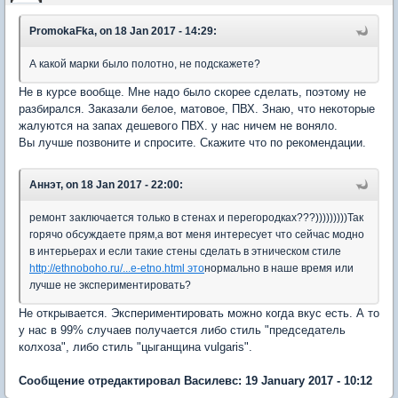
PromokaFka, on 18 Jan 2017 - 14:29:
А какой марки было полотно, не подскажете?
Не в курсе вообще. Мне надо было скорее сделать, поэтому не
разбирался. Заказали белое, матовое, ПВХ. Знаю, что некоторые
жалуются на запах дешевого ПВХ. у нас ничем не воняло.
Вы лучше позвоните и спросите. Скажите что по рекомендации.
Аннэт, on 18 Jan 2017 - 22:00:
ремонт заключается только в стенах и перегородках???)))))))))Так
горячо обсуждаете прям,а вот меня интересует что сейчас модно
в интерьерах и если такие стены сделать в этническом стиле
http://ethnoboho.ru/...e-etno.html это
нормально в наше время или
лучше не экспериментировать?
Не открывается. Экспериментировать можно когда вкус есть. А то
у нас в 99% случаев получается либо стиль "председатель
колхоза", либо стиль "цыганщина vulgaris".
Сообщение отредактировал Василевс: 19 January 2017 - 10:12