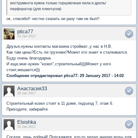
инструмента нужна только торцовочная пила и дрель/
перфоратор (для плинтусов)
ок, спасибо!! честно сказать ни разу там не был!!
ptica77
29 Jan 2017
Друзья,нужны контакты магазина строймат.,у нас в Н,В.
Как там цены?Есть ли грузчики?Может кто знает и сталкивался.
Буду очень благодарна.
И еще,мне нужен "козел",строительный))))Может у кого
стоит,мешается)))
Сообщение отредактировал ptica77: 29 January 2017 - 14:02
Анастасия33
30 Jan 2017
Строительный козел стоит в 11 доме, подъезд 7, этаж 6.
Приходите, забирайте
Elsishka
31 Jan 2017
Соседи, день добрый! Подскажите, кто-то делал анализ воды для