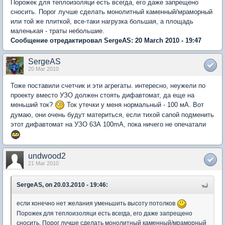
Порожек для теплоизоляци есть всегда, его даже запрещено
сносить. Порог лучше сделать монолитный каменный/мраморный
или той же плиткой, все-таки нагрузка большая, а площадь
маленькая - траты небольшие.
Сообщение отредактировал SergeAS: 20 March 2010 - 19:47
SergeAS
20 Mar 2010
Тоже поставили счетчик и эти агрегаты. интересно, неужели по
проекту вместо УЗО должен стоять дифавтомат, да еще на
меньший ток?
Ток утечки у меня нормальный - 100 мА. Вот
думаю, они очень будут материться, если тихой сапой подменить
этот дифавтомат на УЗО 63А 100mA, пока ничего не опечатали
undwood2
21 Mar 2010
SergeAS, on 20.03.2010 - 19:46:
если конечно нет желания уменьшить высоту потолков
Порожек для теплоизоляци есть всегда, его даже запрещено
сносить. Порог лучше сделать монолитный каменный/мраморный