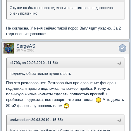
С кухни на балкон порог сделан из пластикового подоконника.
очень практично
Не согласна. У меня сейчас такой порог. Выглядит ужасно. За 2
года весь исцарапался.
SergeAS
20 Mar 2010
a1793, on 20.03.2010 - 11:54:
подложку обязательно нужно класть
Про это разговора нет. Разговор был про сравнение фанера +
подложка и просто подложка, например, пробка. К тому ж
планирую жилые комнаты сделать полностью пробкой +
пробковая подложка, все говорят, что она теплая
А то делать
80 м2 фанеры ну ооочень влом
undwood, on 20.03.2010 - 15:55:
А я вот про стяжку из бау-ц. всё хочу уточнить. те, кто делал,