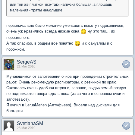
или той же плиткой, все-таки нагрузка большая, а площадь
маленькая - траты небольшие.
первоначально было желание уменьшить высоту подоконников,
очень уж нравились всегда низкие окна
ну это так... из
нереального.
А так спасибо, в общем всё понятно
и с санузлом и с
порожком.
SergeAS
21 Mar 2010
Мучающимся от запотевания очков при проведении строительных
работ. Очень рекомендую распираторы, с резинкой по краю.
Оказалась очень удобная штука и, главное, выдыхаемый воздух
не поднимается вверх вдоль носа (из-за чего в основном очки и
запотевают).
Я купил в LeruaMerlen (Алтуфьево). Висели над дисками для
болгарки.
SvetlanaSM
23 Mar 2010