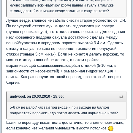
нужно заливать всю квартиру, кроме ванны и туал? а там уже
самим делать? или можно везде залить и в санузле тоже?
Лучше везде, главное не забыть снести старое убожество от ЮИ.
По полусухой стяжке лучше делать гидроизоляцию поверх
(лучше проникающую), т.к. стяжка очень пористая. Для создания
изолированного поддона санузла достаточно сделать между
ванной/туалетом и коридором порожек высотой 3-4 см. Сделать
стяжку в санузл тоньше не позволяет технология полусухой
стяжки (тоньше 5 см никак). Если не хочется делать порожек, то
можно стяжку в ванной не делать, а потом пройтись
выравнивающей самовыравнивающейся стяжкой (5-10 мм, в
зависимости от неровностей) + обмазочная гидроизоляция +
плитка. Как-раз получится такой перепад, про который говорил
Сергей.
undwood, on 20.03.2010 - 15:55:
5-6 см не мало? как там при входе и при выходе на балкон
получается? порожек надо потом делать или нормально и так?
Если по перепаду высот пола достаточно, то вполне нормально,
если конечно нет желания уменьшить высоту потолков