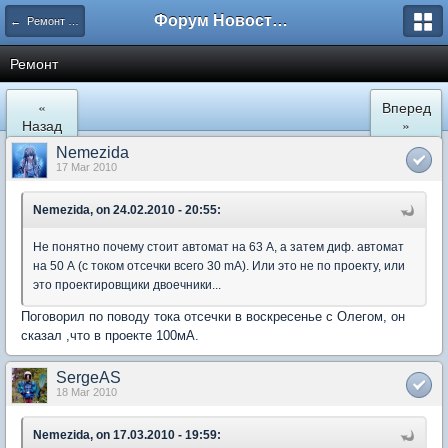
Форум Новостройки
← Ремонт и обустройство
Ремонт
«
Вперед
Назад
»
Nemezida
17 Mar 2010
Nemezida, on 24.02.2010 - 20:55:
Не понятно почему стоит автомат на 63 А, а затем диф. автомат
на 50 А (с током отсечки всего 30 mA). Или это не по проекту, или
это проектировщики двоечники...
Поговорил по поводу тока отсечки в воскресенье с Олегом, он
сказал ,что в проекте 100мА.
SergeAS
18 Mar 2010
Nemezida, on 17.03.2010 - 19:59: