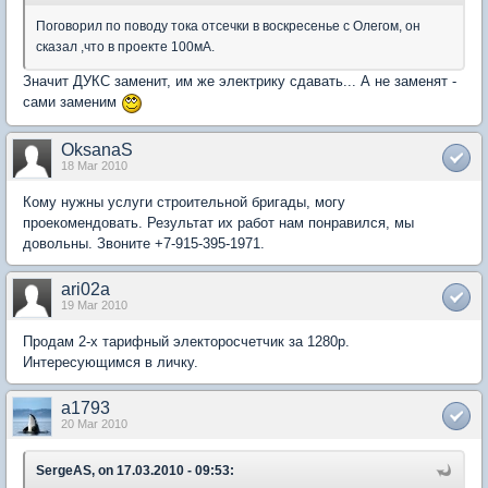
Поговорил по поводу тока отсечки в воскресенье с Олегом, он
сказал ,что в проекте 100мА.
Значит ДУКС заменит, им же электрику сдавать... А не заменят -
сами заменим
OksanaS
18 Mar 2010
Кому нужны услуги строительной бригады, могу
проекомендовать. Результат их работ нам понравился, мы
довольны. Звоните +7-915-395-1971.
ari02a
19 Mar 2010
Продам 2-х тарифный электоросчетчик за 1280р.
Интересующимся в личку.
a1793
20 Mar 2010
SergeAS, on 17.03.2010 - 09:53: