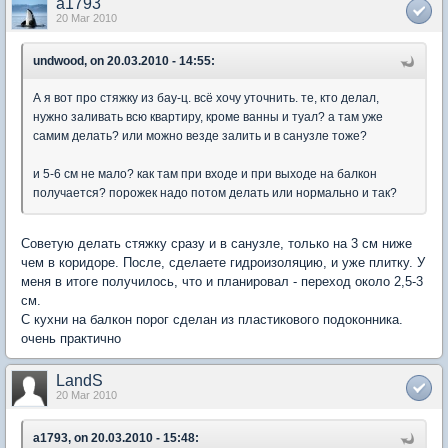
a1793
20 Mar 2010
undwood, on 20.03.2010 - 14:55:
А я вот про стяжку из бау-ц. всё хочу уточнить. те, кто делал,
нужно заливать всю квартиру, кроме ванны и туал? а там уже
самим делать? или можно везде залить и в санузле тоже?
и 5-6 см не мало? как там при входе и при выходе на балкон
получается? порожек надо потом делать или нормально и так?
Советую делать стяжку сразу и в санузле, только на 3 см ниже
чем в коридоре. После, сделаете гидроизоляцию, и уже плитку. У
меня в итоге получилось, что и планировал - переход около 2,5-3
см.
С кухни на балкон порог сделан из пластикового подоконника.
очень практично
LandS
20 Mar 2010
a1793, on 20.03.2010 - 15:48: