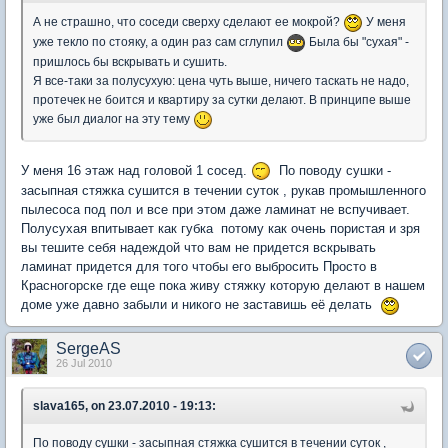
А не страшно, что соседи сверху сделают ее мокрой?
У меня
уже текло по стояку, а один раз сам сглупил
Была бы "сухая" -
пришлось бы вскрывать и сушить.
Я все-таки за полусухую: цена чуть выше, ничего таскать не надо,
протечек не боится и квартиру за сутки делают. В принципе выше
уже был диалог на эту тему
У меня 16 этаж над головой 1 сосед.
По поводу сушки -
засыпная стяжка сушится в течении суток , рукав промышленного
пылесоса под пол и все при этом даже ламинат не вспучивает.
Полусухая впитывает как губка потому как очень пористая и зря
вы тешите себя надеждой что вам не придется вскрывать
ламинат придется для того чтобы его выбросить Просто в
Красногорске где еще пока живу стяжку которую делают в нашем
доме уже давно забыли и никого не заставишь её делать
SergeAS
26 Jul 2010
slava165, on 23.07.2010 - 19:13:
По поводу сушки - засыпная стяжка сушится в течении суток ,