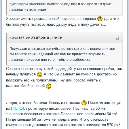
рукав промышленного пылесоса под пол и все при этом даже
ламинат не вспучивает
Хорошо иметь промышленный пылесос в кладовке
Да и что
бы просунуть пылесос надо дырку ведь в полу делать...
slava165, on 23.07.2010 - 19:13:
Полусухая впитывает как губка потому как очень пористая и зря
вы тешите себя надеждой что вам не придется вскрывать
ламинат придется для того чтобы его выбросить
Совершенно не тешу такой надеждой: у меня клееная пробка, там
нечему пучиться
А что бы ламинат не пучился достаточно
положить его на полиэтилен... ну или просто купить с
влагостойкой основой
Ладно, это все бантики. Вновь о потолках
Приехал замерщик
из
ППЛ-14
, про которую писал ранее. Насчитал за 60 м2
тканевого бесшовного потолка Descor + все прибамбасы 34 тр!
Нигде меньше 50 за тоже не предлагали. Итого стоимость
качественного дышащего натяжного потолка получается 570 руб.