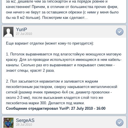
за м2, дешевле чем за гипсокартон и на порядок ровнее и
качественнее! Причем, в отличии от большинства прочих фирм,
они ничего не берут за оставшиеся обрезки (с ними у меня было
бы на 8 м2 больше). Посмотрим как сделают...
YuriP
27 Jul 2010
Еще вариант отделки (может кому-то пригодится):
1. Потолок выравнивается под влагостойкую моющуюся матовую
краску. Для эл-проводки используются имеющиеся в нем кабель-
каналы. Сколько раз его выравнивают и покрывают смесями -
знают спецы, красят 2 раза.
2. Пол засыпается керамзитом и заливается жидким
пескобетонным раствором, сверху накрывается металлической
сеткой (размер ячеек примерно 4х4 см, диаметр проволоки -
около 2-3 мм), после высыхания кладется слой того же
пескобетона марки 300. Делается под маяки.
Сообщение отредактировал YuriP: 27 July 2010 - 16:00
SergeAS
28 Jul 2010