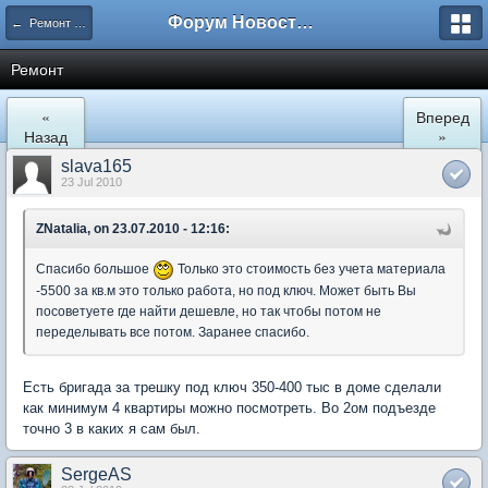
Форум Новостройки
← Ремонт и обустройство
Ремонт
«
Вперед
Назад
»
slava165
23 Jul 2010
ZNatalia, on 23.07.2010 - 12:16:
Спасибо большое
Только это стоимость без учета материала
-5500 за кв.м это только работа, но под ключ. Может быть Вы
посоветуете где найти дешевле, но так чтобы потом не
переделывать все потом. Заранее спасибо.
Есть бригада за трешку под ключ 350-400 тыс в доме сделали
как минимум 4 квартиры можно посмотреть. Во 2ом подъезде
точно 3 в каких я сам был.
SergeAS