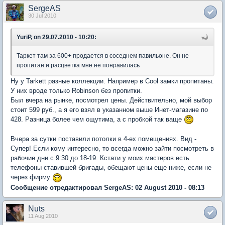
SergeAS
30 Jul 2010
YuriP, on 29.07.2010 - 10:20:
Таркет там за 600+ продается в соседнем павильоне. Он не
пропитан и расцветка мне не понравилась
Ну у Tarkett разные коллекции. Например в Cool замки пропитаны.
У них вроде только Robinson без пропитки.
Был вчера на рынке, посмотрел цены. Действительно, мой выбор
стоит 599 руб., а я его взял в указанном выше Инет-магазине по
428. Разница более чем ощутима, а с пробкой так ваще
Вчера за сутки поставили потолки в 4-ех помещениях. Вид -
Супер! Если кому интересно, то всегда можно зайти посмотреть в
рабочие дни с 9:30 до 18-19. Кстати у моих мастеров есть
телефоны ставившей бригады, обещают цены еще ниже, если не
через фирму
Сообщение отредактировал SergeAS: 02 August 2010 - 08:13
Nuts
11 Aug 2010