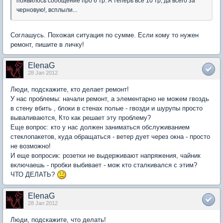
появилось сообщение про 6 тр. А теперь все 10 тр, да всего за
черновую!, всплыли...
Соглашусь. Похожая ситуация по сумме. Если кому то нужен
ремонт, пишите в личку!
ElenaG
28 Jan 2012
Люди, подскажите, кто делает ремонт!
У нас проблемы: начали ремонт, а элементарно не можем гвоздь
в стену вбить , блоки в стенах полые - гвозди и шурупы просто
вываливаются, Кто как решает эту проблему?
Еще вопрос: кто у нас должен заниматься обслуживанием
стеклопакетов, куда обращаться - ветер дует через окна - просто
не возможно!
И еще вопросик: розетки не выдерживают напряжения, чайник
включаешь - пробки выбивает - мож кто сталкивался с этим?
ЧТО ДЕЛАТЬ?
ElenaG
28 Jan 2012
Люди, подскажите, что делать!