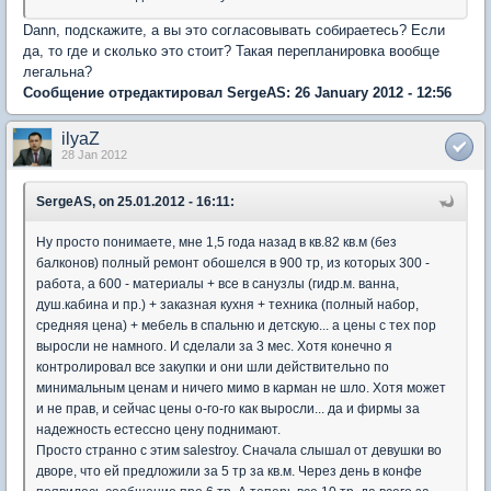
Dann, подскажите, а вы это согласовывать собираетесь? Если
да, то где и сколько это стоит? Такая перепланировка вообще
легальна?
Сообщение отредактировал SergeAS: 26 January 2012 - 12:56
ilyaZ
28 Jan 2012
SergeAS, on 25.01.2012 - 16:11:
Ну просто понимаете, мне 1,5 года назад в кв.82 кв.м (без
балконов) полный ремонт обошелся в 900 тр, из которых 300 -
работа, а 600 - материалы + все в санузлы (гидр.м. ванна,
душ.кабина и пр.) + заказная кухня + техника (полный набор,
средняя цена) + мебель в спальню и детскую... а цены с тех пор
выросли не намного. И сделали за 3 мес. Хотя конечно я
контролировал все закупки и они шли действительно по
минимальным ценам и ничего мимо в карман не шло. Хотя может
и не прав, и сейчас цены о-го-го как выросли... да и фирмы за
надежность естессно цену поднимают.
Просто странно с этим salestroy. Сначала слышал от девушки во
дворе, что ей предложили за 5 тр за кв.м. Через день в конфе