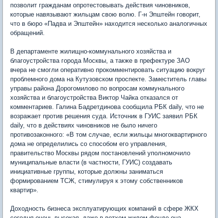
позволит гражданам опротестовывать действия чиновников,
которые навязывают жильцам свою волю. Г-н Эпштейн говорит,
что в бюро «Падва и Эпштейн» находится несколько аналогичных
обращений.
В департаменте жилищно-коммунального хозяйства и
благоустройства города Москвы, а также в префектуре ЗАО
вчера не смогли оперативно прокомментировать ситуацию вокруг
проблемного дома на Кутузовском проспекте. Заместитель главы
управы района Дорогомилово по вопросам коммунального
хозяйства и благоустройства Виктор Чайка отказался от
комментариев. Галина Бадретдинова сообщила РБК daily, что не
возражает против решения суда. Источник в ГУИС заявил РБК
daily, что в действиях чиновников не было ничего
противозаконного: «В том случае, если жильцы многоквартирного
дома не определились со способом его управления,
правительство Москвы рядом постановлений уполномочило
муниципальные власти (в частности, ГУИС) создавать
инициативные группы, которые должны заниматься
формированием ТСЖ, стимулируя к этому собственников
квартир».
Доходность бизнеса эксплуатирующих компаний в сфере ЖКХ
сегодня очень высокая, даже в ветхом жилом фонде она