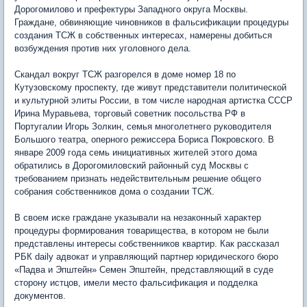
Дорогомилово и префектуры Западного округа Москвы.
Граждане, обвиняющие чиновников в фальсификации процедуры
создания ТСЖ в собственных интересах, намерены добиться
возбуждения против них уголовного дела.
Скандал вокруг ТСЖ разгорелся в доме номер 18 по
Кутузовскому проспекту, где живут представители политической
и культурной элиты России, в том числе народная артистка СССР
Ирина Муравьева, торговый советник посольства РФ в
Португалии Игорь Золкин, семья многолетнего руководителя
Большого театра, оперного режиссера Бориса Покровского. В
январе 2009 года семь инициативных жителей этого дома
обратились в Дорогомиловский районный суд Москвы с
требованием признать недействительным решение общего
собрания собственников дома о создании ТСЖ.
В своем иске граждане указывали на незаконный характер
процедуры формирования товарищества, в котором не были
представлены интересы собственников квартир. Как рассказал
РБК daily адвокат и управляющий партнер юридического бюро
«Падва и Эпштейн» Семен Эпштейн, представляющий в суде
сторону истцов, имели место фальсификация и подделка
документов.