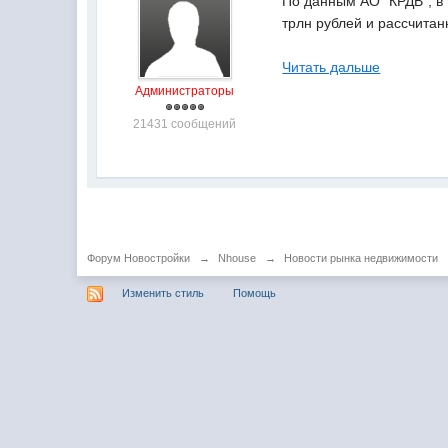
По данным АО "КРДВ", в
трлн рублей и рассчитан
Читать дальше
Администраторы
21431 сообщений
Форум Новостройки
→
Nhouse
→
Новости рынка недвижимости
Изменить стиль
Помощь