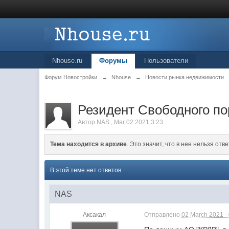
Nhouse.ru
Форумы
Пользователи
Форум Новостройки
→
Nhouse
→
Новости рынка недвижимости
.
Резидент Свободного по
Автор
NAS
,
Mar 02 2021 3:23
Тема находится в архиве
. Это значит, что в нее нельзя отве
В этой теме нет ответов
NAS
Аксакал
Отправлено
02 March 2021 -