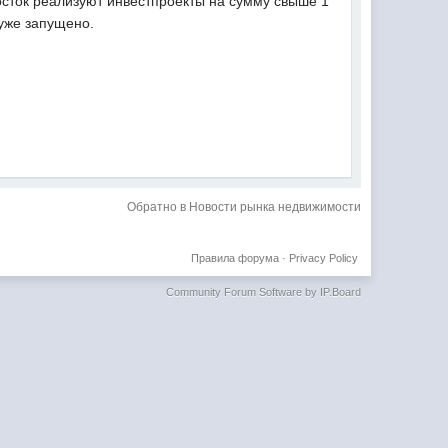
осток реализуют инвестпроекты на сумму свыше 1
 уже запущено.
Обратно в Новости рынка недвижимости
Правила форума
·
Privacy Policy
Community Forum Software by IP.Board