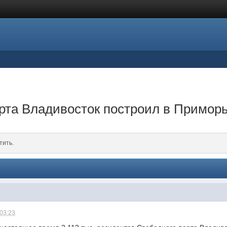
рта Владивосток построил в Примор
тить.
 03:23