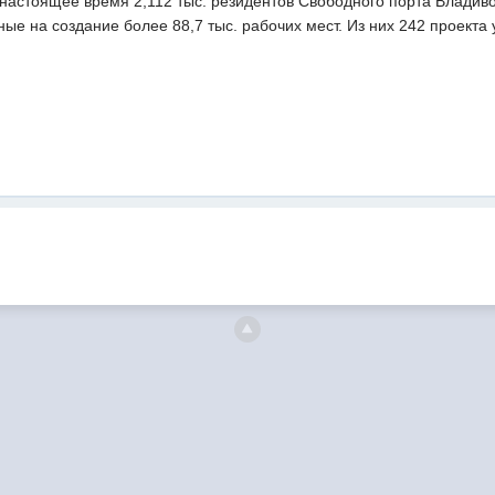
 настоящее время 2,112 тыс. резидентов Свободного порта Владив
ные на создание более 88,7 тыс. рабочих мест. Из них 242 проекта