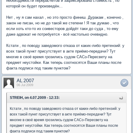
необходимости перерасчётов и зафиксирована стоимость , по
которой он будет произведён...
Нет , ну я сам нахал , но это просто финиш. Дуракам , конечно ,
закон не писан, но не до такой же степени ! Я так думаю , что
если хоть кто-то из соивесторов дойдёт таки до суда , то ему
даже адвокат не потребуется - всё настолько очевидно.
Кстати , по поводу заведомого отказа от каких-либо претензий: у
всех такой пункт присутствует в акте приёмо-передачи? Тут
многие в своё время грозились судом САСо-Пересвету на
предмет неустойки. Как теперь соотносятся Ваши планы после
факта подписи под таким пунктом?
AL 2007
06 Jul 2009
STREIH, on 4.07.2009 - 12:33:
Кстати , по поводу заведомого отказа от каких-либо претензий: у
всех такой пункт присутствует в акте приёмо-передачи? Тут
многие в своё время грозились судом САСо-Пересвету на
предмет неустойки. Как теперь соотносятся Ваши планы после
факта подписи под таким пунктом?