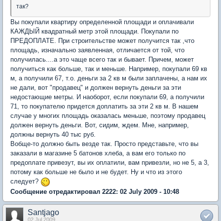
так?
Вы покупали квартиру определенной площади и оплачивали
КАЖДЫЙ квадратный метр этой площади. Покупали по
ПРЕДОПЛАТЕ. При строительстве может получится так ,что
площадь, изначально заявленная, отличается от той, что
получилась....а это чаще всего так и бывает. Причем, может
получиться как больше, так и меньше. Например, покупали 69 кв
м, а получили 67, т.о. деньги за 2 кв м были заплачены, а нам их
не дали, вот "продавец" и должен вернуть деньги за эти
недостающие метры. И наоборот, если покупали 69, а получили
71, то покупателю придется доплатить за эти 2 кв м. В нашем
случае у многих площадь оказалась меньше, поэтому продавец
должен вернуть деньги. Вот, сидим, ждем. Мне, например,
должны вернуть 40 тыс руб.
Вобще-то должно быть везде так. Просто представьте, что вы
заказали в магазине 5 батонов хлеба, а вам его только по
предоплате привезут, вы их оплатили, вам привезли, но не 5, а 3,
потому как больше не было и не будет. Ну и что из этого
следует?
Сообщение отредактировал 2222: 02 July 2009 - 10:48
Santjago
02 Jul 2009