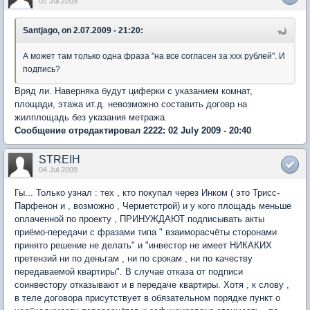
02 Jul 2009
Santjago, on 2.07.2009 - 21:20:
А может там только одна фраза "на все согласен за ххх рублей". И
подпись?
Вряд ли. Наверняка будут циферки с указанием комнат,
площади, этажа ит.д. невозможно составить договр на
жилплощадь без указания метража.
Сообщение отредактировал 2222: 02 July 2009 - 20:40
STREIH
04 Jul 2009
Гы... Только узнал : тех , кто покупал через Инком ( это Трисс-
Парфенон и , возможно , Черметстрой) и у кого площадь меньше
оплаченной по проекту , ПРИНУЖДАЮТ подписывать акты
приёмо-передачи с фразами типа " взаиморасчёты сторонами
принято решение не делать" и "инвестор не имеет НИКАКИХ
претензий ни по деньгам , ни по срокам , ни по качеству
передаваемой квартиры". В случае отказа от подписи
соинвестору отказывают и в передаче квартиры. Хотя , к слову ,
в теле договора присутствует в обязательном порядке пункт о