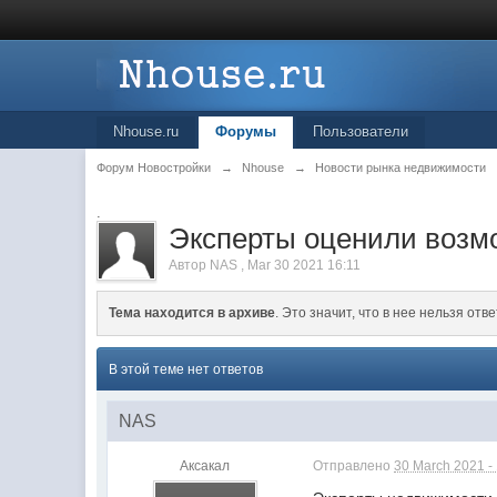
Nhouse.ru
Форумы
Пользователи
Форум Новостройки
→
Nhouse
→
Новости рынка недвижимости
.
Эксперты оценили возмо
Автор
NAS
,
Mar 30 2021 16:11
Тема находится в архиве
. Это значит, что в нее нельзя отве
В этой теме нет ответов
NAS
Аксакал
Отправлено
30 March 2021 -