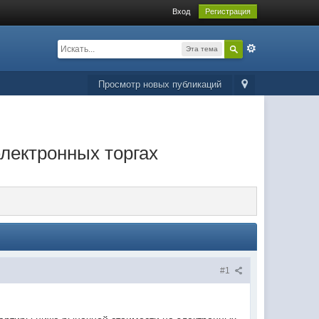
Вход
Регистрация
Эта тема
Просмотр новых публикаций
электронных торгах
#1