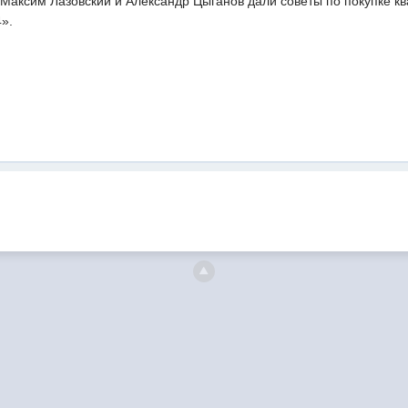
Максим Лазовский и Александр Цыганов дали советы по покупке к
».