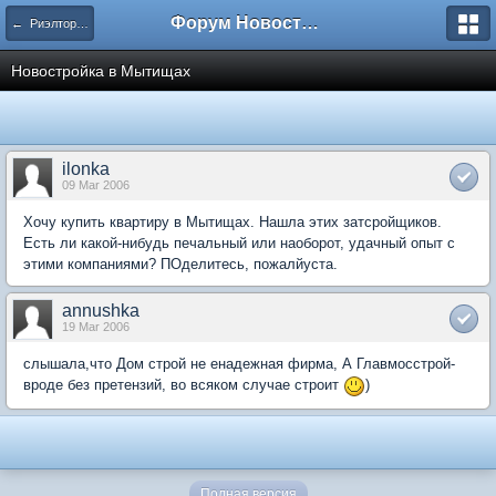
Форум Новостройки
← Риэлторские и строительные фирмы
Новостройка в Мытищах
ilonka
09 Mar 2006
Хочу купить квартиру в Мытищах. Нашла этих затсройщиков.
Есть ли какой-нибудь печальный или наоборот, удачный опыт с
этими компаниями? ПОделитесь, пожалйуста.
annushka
19 Mar 2006
слышала,что Дом строй не енадежная фирма, А Главмосстрой-
вроде без претензий, во всяком случае строит
)
Полная версия