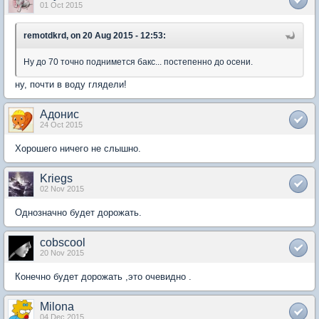
01 Oct 2015
remotdkrd, on 20 Aug 2015 - 12:53:
Ну до 70 точно поднимется бакс... постепенно до осени.
ну, почти в воду глядели!
Адонис
24 Oct 2015
Хорошего ничего не слышно.
Kriegs
02 Nov 2015
Однозначно будет дорожать.
cobscool
20 Nov 2015
Конечно будет дорожать ,это очевидно .
Milona
04 Dec 2015