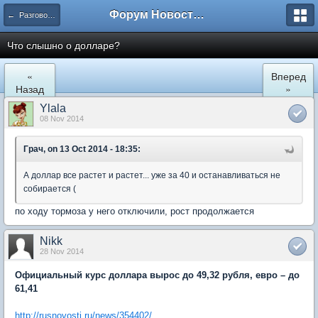
Форум Новостройки
← Разговоры обо всем
Что слышно о долларе?
«
Вперед
Назад
»
Ylala
08 Nov 2014
Грач, on 13 Oct 2014 - 18:35:
А доллар все растет и растет... уже за 40 и останавливаться не
собирается (
по ходу тормоза у него отключили, рост продолжается
Nikk
28 Nov 2014
Официальный курс доллара вырос до 49,32 рубля, евро – до
61,41
http://rusnovosti.ru/news/354402/