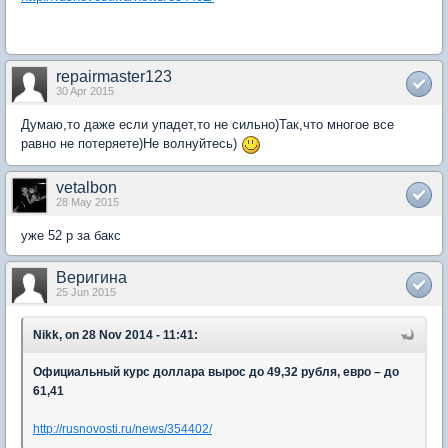
repairmaster123
30 Apr 2015
Думаю,то даже если упадет,то не сильно)Так,что многое все
равно не потеряете)Не волнуйтесь)
vetalbon
28 May 2015
уже 52 р за бакс
Веригина
25 Jun 2015
Nikk, on 28 Nov 2014 - 11:41:
Официальный курс доллара вырос до 49,32 рубля, евро – до
61,41
http://rusnovosti.ru/news/354402/