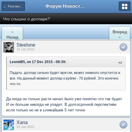
Форум Новостройки
← Разговоры обо всем
Что слышно о долларе?
«
Вперед
Назад
»
Steelone
14 Jan 2016
Leonid85, on 17 Dec 2015 - 08:39:
Падать доллар сильно будет врятли, может немного опустится и
все. На данный момент доллар к рублю - 70 рублей. Это конечно
что-то.
Да когда он только расти начал было уже понятно что так будет.
И он больше никогда не упадет. В долгосрочной перспективе
если только но не в ьлижайшие 5 лет точно
Xana
23 Jan 2016