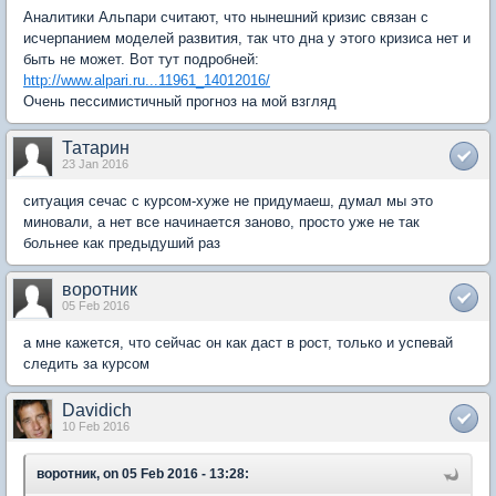
Аналитики Альпари считают, что нынешний кризис связан с
исчерпанием моделей развития, так что дна у этого кризиса нет и
быть не может. Вот тут подробней:
http://www.alpari.ru...11961_14012016/
Очень пессимистичный прогноз на мой взгляд
Татарин
23 Jan 2016
ситуация сечас с курсом-хуже не придумаеш, думал мы это
миновали, а нет все начинается заново, просто уже не так
больнее как предыдуший раз
воротник
05 Feb 2016
а мне кажется, что сейчас он как даст в рост, только и успевай
следить за курсом
Davidich
10 Feb 2016
воротник, on 05 Feb 2016 - 13:28: