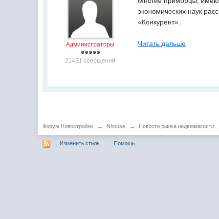
Многие приморцы, имеющ
экономических наук рас
«Конкурент».
Читать дальше
Администраторы
21431 сообщений
Форум Новостройки
→
Nhouse
→
Новости рынка недвижимости
Изменить стиль
Помощь