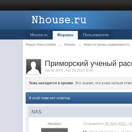
Nhouse.ru
Форумы
Пользователи
Форум Новостройки
→
Nhouse
→
Новости рынка недвижимости
.
Приморский ученый расс
Автор
NAS
,
Apr 28 2021 8:45
Тема находится в архиве
. Это значит, что в нее нельзя отве
В этой теме нет ответов
NAS
Аксакал
Отправлено
28 April 2021 - 0