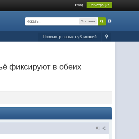
Вход
Регистрация
Эта тема
Просмотр новых публикаций
льё фиксируют в обеих
#1