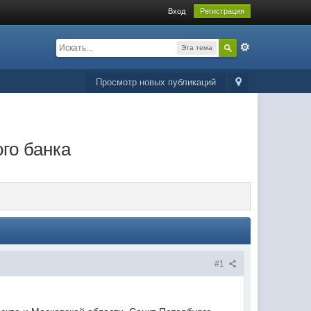
Вход
Регистрация
Эта тема
Просмотр новых публикаций
го банка
#1