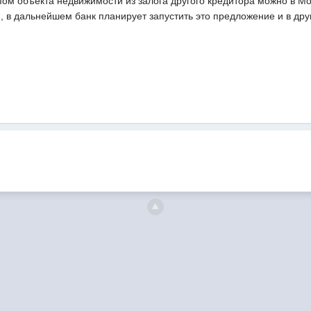
пом объекта недвижимости из залога другого кредитора можно в Мо
, в дальнейшем банк планирует запустить это предложение и в дру