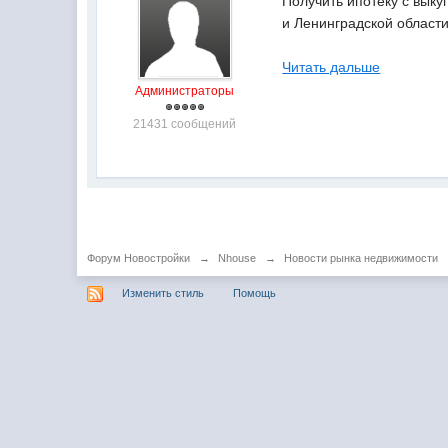
Получить ипотеку с выку
и Ленинградской области
Читать дальше
Администраторы
21431 сообщений
Форум Новостройки
→
Nhouse
→
Новости рынка недвижимости
Изменить стиль
Помощь