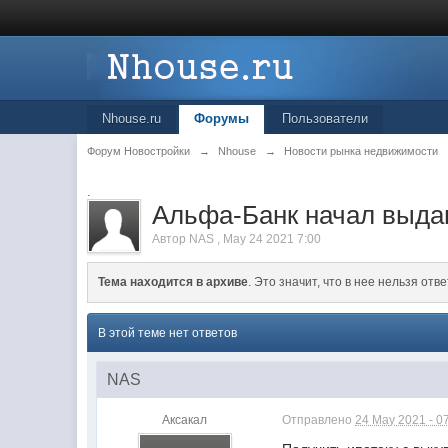
Nhouse.ru
Форумы
Пользователи
Форум Новостройки
→
Nhouse
→
Новости рынка недвижимости
.
Альфа-Банк начал выдава
Автор
NAS
,
May 24 2021 7:00
Тема находится в архиве
. Это значит, что в нее нельзя отве
В этой теме нет ответов
NAS
Аксакал
Отправлено
24 May 2021 - 0