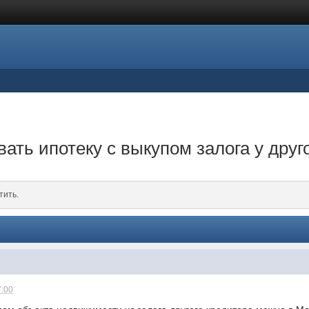
ть ипотеку c выкупом залога у друго
тить.
7:00