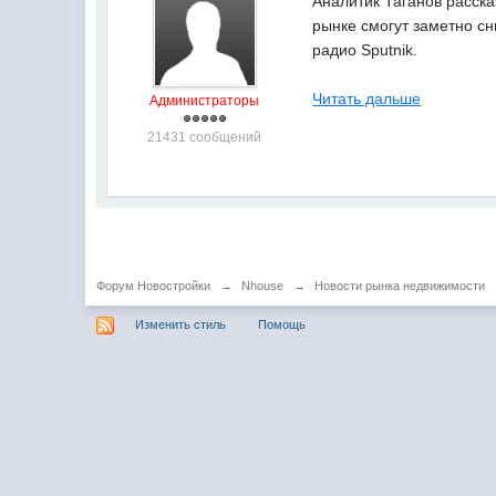
Аналитик Таганов расска
рынке смогут заметно сн
радио Sputnik.
Читать дальше
Администраторы
21431 сообщений
Форум Новостройки
→
Nhouse
→
Новости рынка недвижимости
Изменить стиль
Помощь