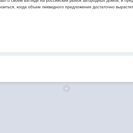
зал о своем взгляде на российский рынок загородных домов, и пре
изиться, когда объем ликвидного предложения достаточно вырасте