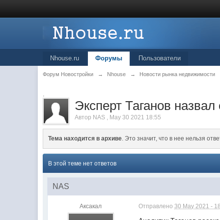
Nhouse.ru
Форумы
Пользователи
Форум Новостройки
→
Nhouse
→
Новости рынка недвижимости
.
Эксперт Таганов назвал
Автор
NAS
,
May 30 2021 18:55
Тема находится в архиве
. Это значит, что в нее нельзя отве
В этой теме нет ответов
NAS
Аксакал
Отправлено
30 May 2021 - 1