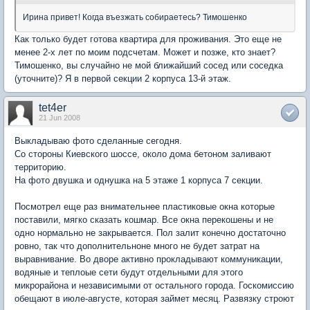
Ирина привет! Когда въезжать собираетесь? Тимошенко
Как только будет готова квартира для проживания. Это еще не
менее 2-х лет по моим подсчетам. Может и позже, кто знает?
Тимошенко, вы случайно не мой ближайший сосед или соседка
(уточните)? Я в первой секции 2 корпуса 13-й этаж.
tet4er
21 Jun 2008
Выкладываю фото сделанные сегодня.
Со стороны Киевского шоссе, около дома бетоном заливают
территорию.
На фото двушка и однушка на 5 этаже 1 корпуса 7 секции.
Посмотрел еще раз внимательнее пластиковые окна которые
поставили, мягко сказать кошмар. Все окна перекошены и не
одно нормально не закрывается. Пол залит конечно достаточно
ровно, так что дополнительноне много не будет затрат на
выравнивание. Во дворе активно прокладывают коммуникации,
водяные и теплоые сети будут отдельными для этого
микрорайона и независимыми от остального города. Госкомиссию
обещают в июле-августе, которая займет месяц. Развязку строют