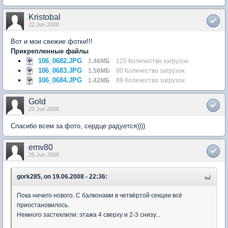
Kristobal
22 Jun 2008
Вот и мои свежие фотки!!!
Прикрепленные файлы
106_0682.JPG
1.46МБ
125 Количество загрузок:
106_0683.JPG
1.58МБ
80 Количество загрузок:
106_0684.JPG
1.42МБ
88 Количество загрузок:
Gold
23 Jun 2008
Спасибо всем за фото, сердце радуется))))
emv80
25 Jun 2008
gork285, on 19.06.2008 - 22:36:
Пока ничего нового. С балконами в четвёртой секции всё
приостановилось.
Немного застеклили: этажа 4 сверху и 2-3 снизу...