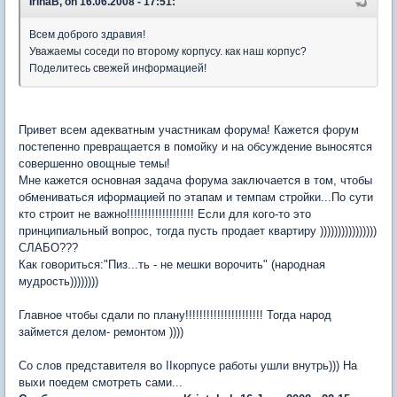
IrinaB, on 16.06.2008 - 17:51:
Всем доброго здравия!
Уважаемы соседи по второму корпусу. как наш корпус?
Поделитесь свежей информацией!
Привет всем адекватным участникам форума! Кажется форум
постепенно превращается в помойку и на обсуждение выносятся
совершенно овощные темы!
Мне кажется основная задача форума заключается в том, чтобы
обмениваться иформацией по этапам и темпам стройки...По сути
кто строит не важно!!!!!!!!!!!!!!!!!!! Если для кого-то это
принципиальный вопрос, тогда пусть продает квартиру ))))))))))))))))
СЛАБО???
Как говориться:"Пиз...ть - не мешки ворочить" (народная
мудрость))))))))
Главное чтобы сдали по плану!!!!!!!!!!!!!!!!!!!!!! Тогда народ
займется делом- ремонтом ))))
Со слов представителя во IIкорпусе работы ушли внутрь))) На
выхи поедем смотреть сами...