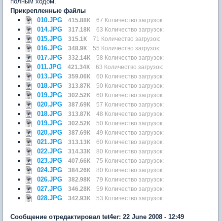
полным ходом.
Прикрепленные файлы
010.JPG
415.88К
67 Количество загрузок:
014.JPG
317.18К
63 Количество загрузок:
015.JPG
315.1К
71 Количество загрузок:
016.JPG
348.9К
55 Количество загрузок:
017.JPG
332.14К
58 Количество загрузок:
011.JPG
421.34К
63 Количество загрузок:
013.JPG
359.06К
60 Количество загрузок:
018.JPG
313.87К
50 Количество загрузок:
019.JPG
302.52К
60 Количество загрузок:
020.JPG
387.69К
57 Количество загрузок:
018.JPG
313.87К
48 Количество загрузок:
019.JPG
302.52К
50 Количество загрузок:
020.JPG
387.69К
49 Количество загрузок:
021.JPG
313.13К
60 Количество загрузок:
022.JPG
314.33К
80 Количество загрузок:
023.JPG
407.66К
75 Количество загрузок:
024.JPG
384.26К
80 Количество загрузок:
026.JPG
382.98К
79 Количество загрузок:
027.JPG
346.28К
59 Количество загрузок:
028.JPG
342.93К
53 Количество загрузок:
Сообщение отредактировал tet4er: 22 June 2008 - 12:49