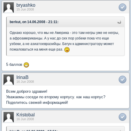
bryashko
15 Jun 2008
berkut, on 14.06.2008 - 21:11:
Однако хорошо, что мы не Америка - это там негры уже не негры,
а афроамериканцы. А у нас до сих пор узбеки пока что еще
узбеки, а не азиатоевразийцы. Бегун к администратору может
пожаловаться на меня еще раз.
5 баллов
IrinaB
16 Jun 2008
Всем доброго здравия!
Уважаемы соседи по второму корпусу. как наш корпус?
Поделитесь свежей информацией!
Kristobal
16 Jun 2008