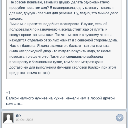
Не совсем понимаю, зачем из двушки делать однокомнатную,
прорубив при этом ход? Я планировала, одну комнату - спальня
для нас, другую - спальня для ребенка. Ну, ладно, это личное дело
каждого.
Лично мне нравится подобная планировка. В кухне, если ей
пользоваться по назначению)), всегда стоит жар от плиты и
воздух пропитан запахами. Так что, может и к лучшему, что она
находится отдельно от жилых комнат и с северной стороны дома.
Насчет балкона. Я жила в комнате с балком - так эта комната
была как проходной двор - то кому-то покурить надо, то белье
повесить, то еще что-то. Так что, я специально выбирала
планировку с балконом на кухне, тем более метраж кухни
достаточен для выполнения функций столовой (балкон при этом
придется весьма кстати).
+1
Балкон намного нужнее на кухне, нежели чем в любой другой
комнате....
ite
09 Oct 2008