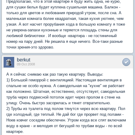
Предполагаю, что в этой квартире я буду жить одна, не курю,
для сушки белья будет куплена сушильная машина. Балкон -
только для цветов и любования природой утром, после сна. А
маленькая комната более квадратная, такая кухня уютнее, чем
узкая. А вот насчет прорубания хода в большую комнату я тоже
не уверена-запахи кухонные и теряется площадь стены для
любимой библиотеки . И вообще -квартира - не гостиничный
номер на пару дней. Не решила я еще ничего. Все-таки разные
точки зрения-это здорово.
berkut
09 Oct 2008
А я сейчас снимаю как раз такую квартиру. Выводы:
1) Большой геморрой с вентиляцией. Настоящая вентиляция в
спальне не особо нужна. А самодельная на "кухне" не работает
как положено. Штатная, естественно, отсутствует, самодельная
труба через подвесной потолок идет через пролом в стене на
улицу. Очень быстро засорилась и тянет отвратительно.
2) Трубы из туалета под полом тянутся через всю квартиру. Пол
где холодный, где теплый. Не дай бог где прорвет под полами -
Ноев ковчег соседям обеспечен. Утром когда все спят включаем
воду в кране - и мелодия от бегущей по трубам воды - по всей
квартире.