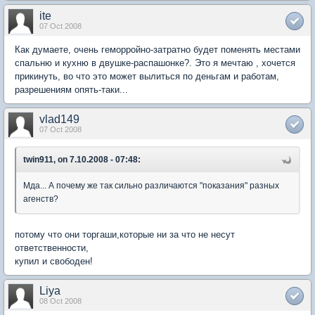
ite
07 Oct 2008
Как думаете, очень геморройно-затратно будет поменять местами
спальню и кухню в двушке-распашонке?. Это я мечтаю , хочется
прикинуть, во что это может вылиться по деньгам и работам,
разрешениям опять-таки...
vlad149
07 Oct 2008
twin911, on 7.10.2008 - 07:48:
Мда... А почему же так сильно различаются "показания" разных
агенств?
потому что они торгаши,которые ни за что не несут
ответственности,
купил и свободен!
Liya
08 Oct 2008