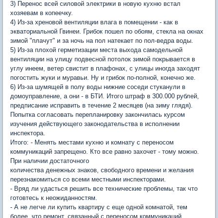
3) Перенос всей силовой электрики в новую кухню встал
хозяевам в копеечку.
4) Из-за хреновой вентиляции влага в помещении - как в
экваториальной Гвинеи. Грибок пошел по обоям, стекла на окнах
зимой "плачут" и за ночь на пол натекает по пол-ведра воды.
5) Из-за плохой герметизации места выхода самодельной
вентиляции на улицу подвесной потолок зимой покрывается в
углу инеем, ветер свистит в плафонах, с улицы иногда заходят
погостить жуки и муравьи. Ну и грибок по-полной, конечно же.
6) Из-за шумящей в полу воды нижние соседи стуканули в
домоуправление, а они - в БТИ. Итого штраф в 300.000 рублей,
предписание исправить в течение 2 месяцев (на зиму глядя).
Попытка согласовать перепланировку закончилась курсом
изучения действующего законодательства в исполнении
инспектора.
Итого: - Менять местами кухню и комнату с переносом
коммуникаций запрещено. Кто все равно захочет - тому можно.
При наличии достаточного
количества денежных знаков, свободного времени и желания
перезнакомиться со всеми местными инспекторами.
- Вряд ли удасться решить все технические проблемы, так что
готовтесь к неожиданностям.
- А не легче ли купить квартиру с еще одной комнатой, тем
более, что ремонт, связанный с переносом коммуникаций,