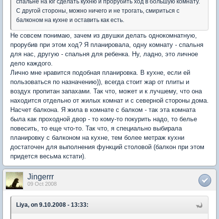
спальне на юг сделать кухню и прорубить ход в большую комнату.
С другой стороны, можно ничего и не трогать, смириться с
балконом на кухне и оставить как есть.
Не совсем понимаю, зачем из двушки делать однокомнатную,
прорубив при этом ход? Я планировала, одну комнату - спальня
для нас, другую - спальня для ребенка. Ну, ладно, это личное
дело каждого.
Лично мне нравится подобная планировка. В кухне, если ей
пользоваться по назначению)), всегда стоит жар от плиты и
воздух пропитан запахами. Так что, может и к лучшему, что она
находится отдельно от жилых комнат и с северной стороны дома.
Насчет балкона. Я жила в комнате с балком - так эта комната
была как проходной двор - то кому-то покурить надо, то белье
повесить, то еще что-то. Так что, я специально выбирала
планировку с балконом на кухне, тем более метраж кухни
достаточен для выполнения функций столовой (балкон при этом
придется весьма кстати).
Jingerrr
09 Oct 2008
Liya, on 9.10.2008 - 13:33: