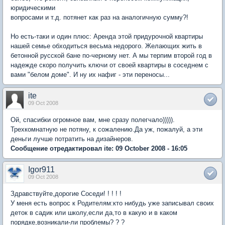
юридическими
вопросами и т.д. потянет как раз на аналогичную сумму?!
Но есть-таки и один плюс: Аренда этой придурочной квартиры
нашей семье обходиться весьма недорого. Желающих жить в
бетонной русской бане по-черному нет. А мы терпим второй год в
надежде скоро получить ключи от своей квартиры в соседнем с
вами "белом доме". И ну их нафиг - эти переносы...
ite
09 Oct 2008
Ой, спасибки огромное вам, мне сразу полегчало))))).
Трехкомнатную не потяну, к сожалению.Да уж, пожалуй, а эти
деньги лучше потратить на дизайнеров.
Сообщение отредактировал ite: 09 October 2008 - 16:05
Igor911
09 Oct 2008
Здравствуйте,дорогие Соседи! ! ! ! !
У меня есть вопрос к Родителям:кто нибудь уже записывал своих
деток в садик или школу,если да,то в какую и в каком
порядке,возникали-ли проблемы? ? ?