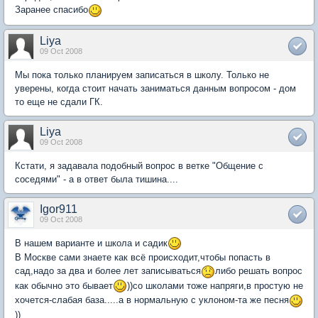
Заранее спасибо
Liya
09 Oct 2008
Мы пока только планируем записаться в школу. Только не
уверены, когда стоит начать заниматься данным вопросом - дом
то еще не сдали ГК.
Liya
09 Oct 2008
Кстати, я задавала подобный вопрос в ветке "Общение с
соседями" - а в ответ была тишина....
Igor911
09 Oct 2008
В нашем варианте и школа и садик
В Москве сами знаете как всё происходит,чтобы попасть в
сад,надо за два и более лет записываться
либо решать вопрос
как обычно это бывает
))со школами тоже напряги,в простую не
хочется-слабая база.....а в нормальную с уклоном-та же песня
))