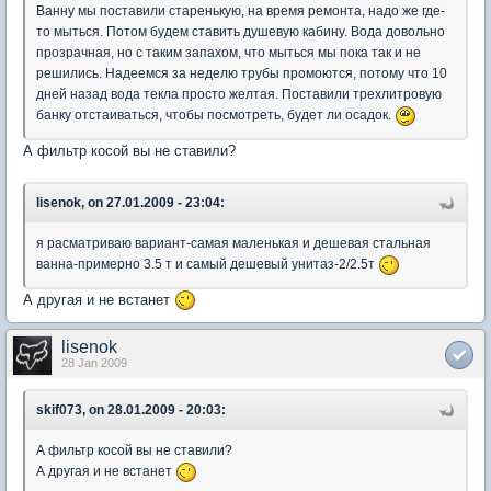
Ванну мы поставили старенькую, на время ремонта, надо же где-
то мыться. Потом будем ставить душевую кабину. Вода довольно
прозрачная, но с таким запахом, что мыться мы пока так и не
решились. Надеемся за неделю трубы промоются, потому что 10
дней назад вода текла просто желтая. Поставили трехлитровую
банку отстаиваться, чтобы посмотреть, будет ли осадок.
А фильтр косой вы не ставили?
lisenok, on 27.01.2009 - 23:04:
я расматриваю вариант-самая маленькая и дешевая стальная
ванна-примерно 3.5 т и самый дешевый унитаз-2/2.5т
А другая и не встанет
lisenok
28 Jan 2009
skif073, on 28.01.2009 - 20:03:
А фильтр косой вы не ставили?
А другая и не встанет