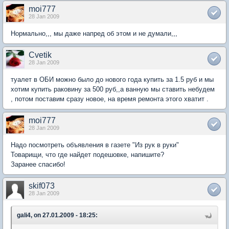
moi777
28 Jan 2009
Нормально,,, мы даже напред об этом и не думали,,,
Cvetik
28 Jan 2009
туалет в ОБИ можно было до нового года купить за 1.5 руб и мы
хотим купить раковину за 500 руб,,а ванную мы ставить небудем
, потом поставим сразу новое, на время ремонта этого хватит .
moi777
28 Jan 2009
Надо посмотреть объявления в газете "Из рук в руки"
Товарищи, что где найдет подешовке, напишите?
Заранее спасибо!
skif073
28 Jan 2009
gali4, on 27.01.2009 - 18:25: