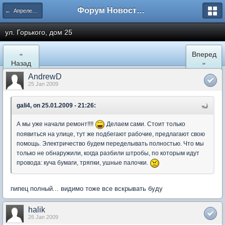
Форум Новостройки
← Апрелевка
ул. Горького, дом 25
«
Вперед
Назад
»
AndrewD
25 Jan 2009
gali4, on 25.01.2009 - 21:26:
А мы уже начали ремонт!!!!
Делаем сами. Стоит только
появиться на улице, тут же подбегают рабочие, предлагают свою
помощь. Электричество будем переделывать полностью. Что мы
только не обнаружили, когда разбили штробы, по которым идут
провода: куча бумаги, тряпки, ушные палочки.
пипец полный... видимо тоже все вскрывать буду
halik
26 Jan 2009