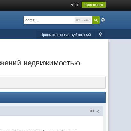
Вход
Регистрация
Эта тема
Просмотр новых публикаций
ожений недвижимостью
#1