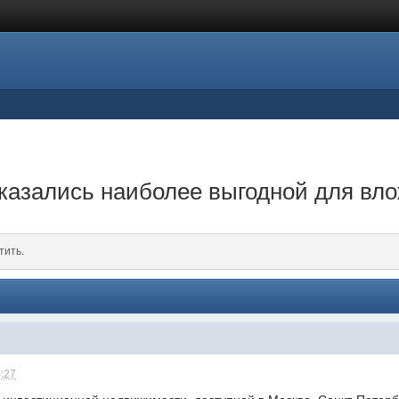
казались наиболее выгодной для вл
тить.
3:27