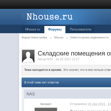
Nhouse.ru
Форумы
Пользователи
Форум Новостройки
→
Nhouse
→
Новости рынка недвижимости
.
Складские помещения о
Автор
NAS
,
Jul 20 2021 13:27
Тема находится в архиве
. Это значит, что в нее нельзя отве
В этой теме нет ответов
NAS
Аксакал
Отправлено
20 July 2021 - 1