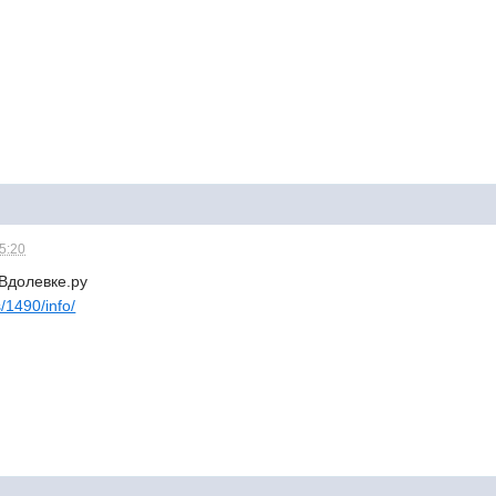
15:20
Вдолевке.ру
s/1490/info/