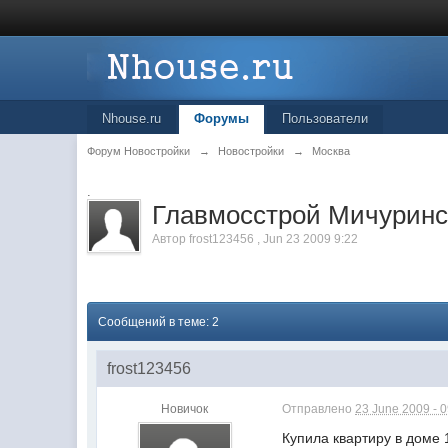
Nhouse.ru
Форумы
Пользователи
Форум Новостройки
→
Новостройки
→
Москва
.
Главмосстрой Мичурински
Автор
frost123456
,
Jun 23 2009 9:22
Сообщений в теме: 2
frost123456
Новичок
Отправлено
23 June 2009 - 
Купила квартиру в доме