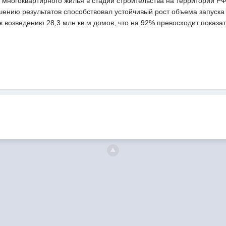
 многоквартирного жилья в стадии строительства на территории РФ
чшению результатов способствовал устойчивый рост объема запуска 
 возведению 28,3 млн кв.м домов, что на 92% превосходит показа