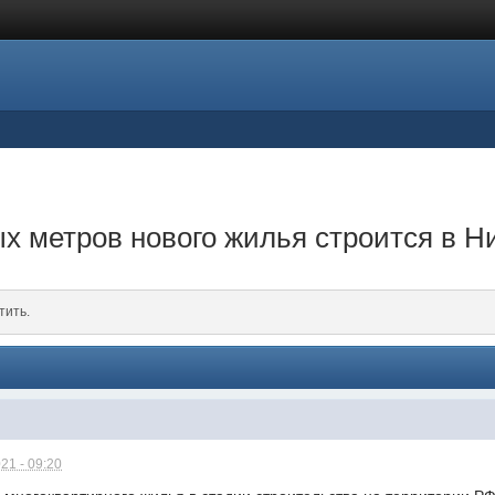
ых метров нового жилья строится в Н
тить.
21 - 09:20