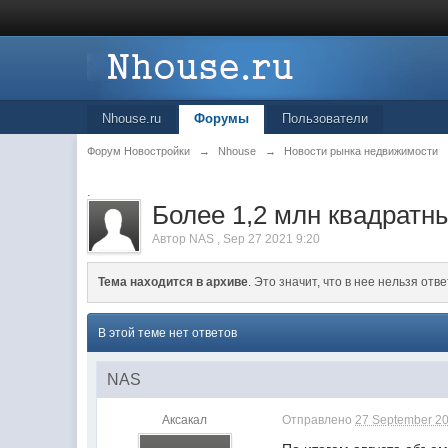
Nhouse.ru
Форумы
Пользователи
Форум Новостройки
→
Nhouse
→
Новости рынка недвижимости
.
Более 1,2 млн квадратн
Автор
NAS
,
Sep 27 2021 9:20
Тема находится в архиве
. Это значит, что в нее нельзя отве
В этой теме нет ответов
NAS
Аксакал
Отправлено
27 September 20