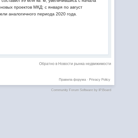
 составил 99 млн кв. м, увеличившись с начала
новых проектов МКД: с января по август
тели аналогичного периода 2020 года.
Обратно в Новости рынка недвижимости
Правила форума
·
Privacy Policy
Community Forum Software by IP.Board