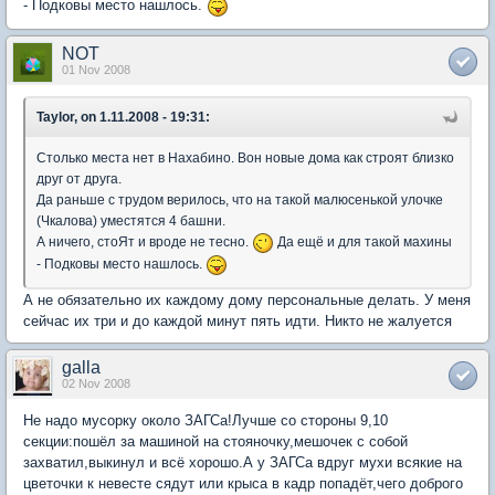
- Подковы место нашлось.
NOT
01 Nov 2008
Taylor, on 1.11.2008 - 19:31:
Столько места нет в Нахабино. Вон новые дома как строят близко
друг от друга.
Да раньше с трудом верилось, что на такой малюсенькой улочке
(Чкалова) уместятся 4 башни.
А ничего, стоЯт и вроде не тесно.
Да ещё и для такой махины
- Подковы место нашлось.
А не обязательно их каждому дому персональные делать. У меня
сейчас их три и до каждой минут пять идти. Никто не жалуется
galla
02 Nov 2008
Не надо мусорку около ЗАГСа!Лучше со стороны 9,10
секции:пошёл за машиной на стояночку,мешочек с собой
захватил,выкинул и всё хорошо.А у ЗАГСа вдруг мухи всякие на
цветочки к невесте сядут или крыса в кадр попадёт,чего доброго