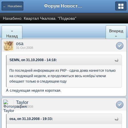
Форум Новостройки
← Нахабино
Нахабино. Квартал Чкалова. "Подкова"
«
Вперед
Назад
»
osa
31 Oct 2008
SEMN, on 31.10.2008 - 14:18:
По последней информации из РКР - сдача дома начнется только
на следующей неделе, и продолжиться весь ноябрь! ключи
обещают только в следующем году
А следующая неделя короткая.
Taylor
31 Oct 2008
osa, on 31.10.2008 - 19:33: