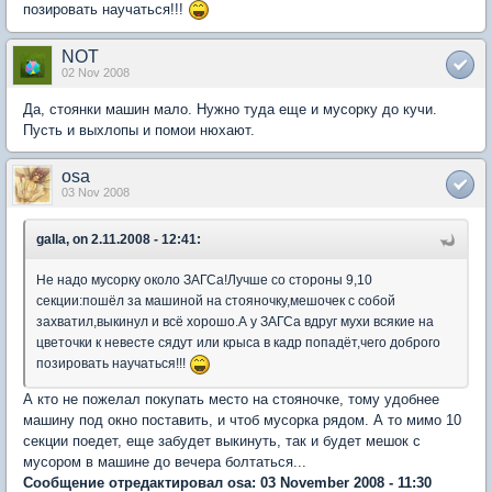
позировать научаться!!!
NOT
02 Nov 2008
Да, стоянки машин мало. Нужно туда еще и мусорку до кучи.
Пусть и выхлопы и помои нюхают.
osa
03 Nov 2008
galla, on 2.11.2008 - 12:41:
Не надо мусорку около ЗАГСа!Лучше со стороны 9,10
секции:пошёл за машиной на стояночку,мешочек с собой
захватил,выкинул и всё хорошо.А у ЗАГСа вдруг мухи всякие на
цветочки к невесте сядут или крыса в кадр попадёт,чего доброго
позировать научаться!!!
А кто не пожелал покупать место на стояночке, тому удобнее
машину под окно поставить, и чтоб мусорка рядом. А то мимо 10
секции поедет, еще забудет выкинуть, так и будет мешок с
мусором в машине до вечера болтаться...
Сообщение отредактировал osa: 03 November 2008 - 11:30