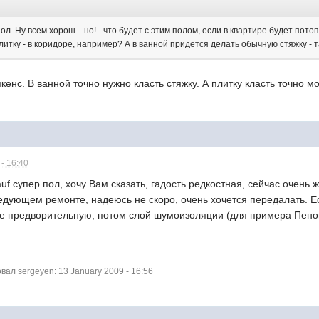
л. Ну всем хорош... но! - что будет с этим полом, если в квартире будет пото
литку - в коридоре, например? А в ванной придется делать обычную стяжку -
пкенс. В ванной точно нужно класть стяжку. А плитку класть точно 
- 16:40
uf супер пол, хочу Вам сказать, гадость редкостная, сейчас очень
едующем ремонте, надеюсь не скоро, очень хочется передалать. Е
ле предворительную, потом слой шумоизоляции (для примера Пеноп
л sergeyen: 13 January 2009 - 16:56