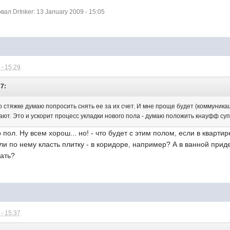
л DrInker: 13 January 2009 - 15:05
- 15:29
37:
о стяжке думаю попросить снять ее за их счет. И мне проще будет (коммуникаци
ют. Это и ускорит процесс укладки нового пола - думаю положить кнауфф суп
пол. Ну всем хорош... но! - что будет с этим полом, если в кварти
ли по нему класть плитку - в коридоре, например? А в ванной прид
ать?
- 15:37