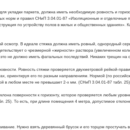
для укладки паркета, должна иметь необходимую ровность и гориз
ых норм и правил СНиП 3.04.01-87 «Изоляционные и отделочные п
струкция по устройству полов в жилых и общественных зданиях». 
й осмотр. В идеале стяжка должна иметь ровный, однородный серы
детельствует о чрезмерной «жирности» раствора (увеличенном кол
 это не должно иметь фатальных последствий. Никаких трещин на 
ровности. Ровность стяжки проверяется двухметровой рейкой-прав
тах, ориентируя его по разным направлениям. Нормой (по российск
й в любом месте не превышает 2-х мм. (СНиП 3.04.01-87 табл. 25)
уклона поверхности к горизонту, которое проверяется любым уровн
бл. 25). То есть, при длине помещения 4 метра, допустимое отклон
кивание. Нужно взять деревянный брусок и его торцом простучать в