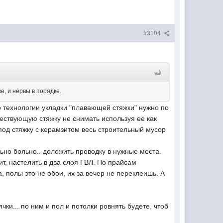
#3104
е, и нервы в порядке.
 технологии укладки "плавающей стяжки" нужно по
ществующую стяжку не снимать используя ее как
од стяжку с керамзитом весь строительный мусор
льно больно.. доложить проводку в нужные места.
т, настелить в два слоя ГВЛ. По прайсам
а, полы это не обои, их за вечер не переклеишь. А
ки... по ним и пол и потолки ровнять будете, чтоб