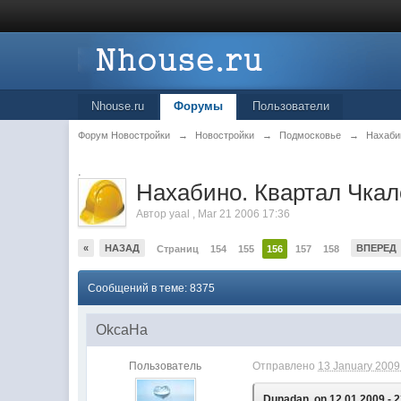
Nhouse.ru
Форумы
Пользователи
Форум Новостройки
→
Новостройки
→
Подмосковье
→
Нахаби
.
Нахабино. Квартал Чкал
Автор
yaal
,
Mar 21 2006 17:36
«
НАЗАД
ВПЕРЕД
Страниц
154
155
156
157
158
Сообщений в теме: 8375
OkcaHa
Пользователь
Отправлено
13 January 2009 
Dunadan, on 12.01.2009 - 2