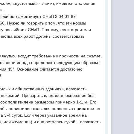
хой», «пустотный» - значит, имеются отслоения
».
яжки регламентирует СНиП 3.04.01-87.
. Нужно ли говорить о том, что эти нормы
ьзу российских СНиП. Поэтому, если строители
чества всех работ должны соответствовать
мянутых, входит требование к прочности на сжатие,
 прочности иногда определяют следующим образом:
ния 45°. Основание считается достаточно
й.
 жилых и общественных зданиях», влажность
 покрытий. Проверить влажность основания без
сок полиэтилена размером примерно 1х1 м. Его
тобы полиэтилен оказался полностью прижатым по
а 3-4 суток. Если через указанное время на
, или «тумана») и она осталась сухой – влажность