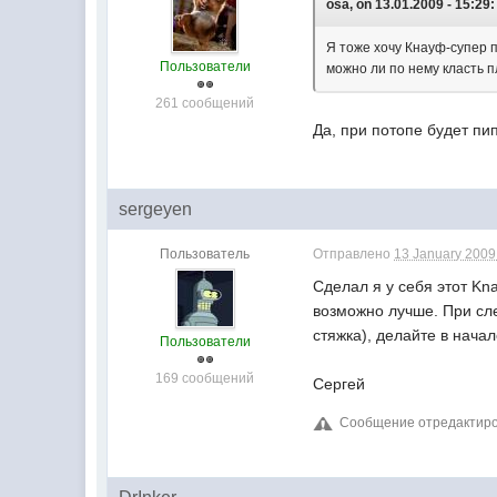
osa, on 13.01.2009 - 15:29:
Я тоже хочу Кнауф-супер по
Пользователи
можно ли по нему класть п
261 сообщений
Да, при потопе будет пи
sergeyen
Пользователь
Отправлено
13 January 2009 
Сделал я у себя этот Kna
возможно лучше. При сл
стяжка), делайте в нача
Пользователи
169 сообщений
Сергей
Сообщение отредактирова