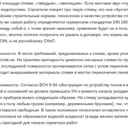
 площади стяжки, «твёрдым», «звенящим». Если местами звук «глу
 недопустимо. Строители говорят про такую стяжку, что она «бухтит
йским строительным нормам, технологию и качество устройства ст
ту же самую работу определяются германским стандартом DIN 18560
ежду собой и, с точки зрения заказчика, сравнение будет не в пол
», вполне логично попросить их указать в договоре, что нормы ка
 DIN, а не российскому СНиП.
рочности. В число требований, предъявляемых к стяжке, кроме упо
кгс/кв.см. На практике пригодность цементно-песчаных стяжек по
 исследуемой поверхности прочерчивается сетка с углом пересече
ходит выкрашивания материала стяжки в местах пересечения лини
влажности. Согласно ВСН 9-94 «Инструкция по устройству полов в
й и оснований не должна превышать 5% к моменту начала укладки
 приборов можно следующим образом: На стяжку укладывается ку
я к полу любым грузом (например, деревянными брусками), так, ч
оставался свободным. В таком положении полиэтилен оставляется н
этилена не образовался водяной конденсат (в виде мелких капелек
 пригодной для начала паркетных работ.