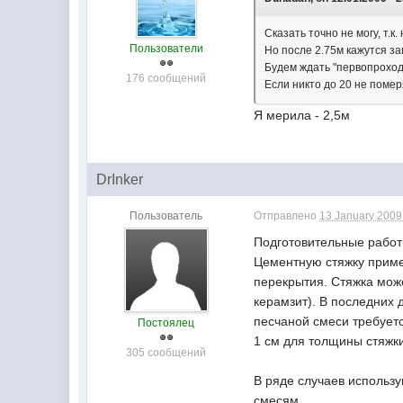
Сказать точно не могу, т.к.
Пользователи
Но после 2.75м кажутся з
Будем ждать "первопроход
176 сообщений
Если никто до 20 не помер
Я мерила - 2,5м
DrInker
Пользователь
Отправлено
13 January 2009 
Подготовительные рабо
Цементную стяжку приме
перекрытия. Стяжка мож
керамзит). В последних 
песчаной смеси требуетс
Постоялец
1 см для толщины стяжки
305 сообщений
В ряде случаев исполь
смесям.