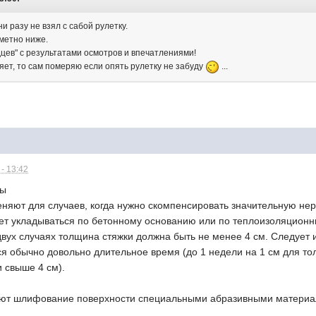
 ни разу не взял с сабой рулетку.
аметно ниже.
цев" с результатами осмотров и впечатлениями!
яет, то сам померяю если опять рулетку не забуду
...
- 13:42
ты
няют для случаев, когда нужно скомпенсировать значительную нер
ет укладываться по бетонному основанию или по теплоизоляцион
двух случаях толщина стяжки должна быть не менее 4 см. Следует 
я обычно довольно длительное время (до 1 недели на 1 см для тол
 свыше 4 см).
зуют шлифование поверхности специальными абразивными матери