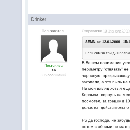
DrInker
Пользователь
Отправлено
13 January 2009 
SEMN, on 12.01.2009 - 15:1
Если сам за три дня полож
В Вашем понимании укла
Постоялец
периметру "отвязать" ее
305 сообщений
черновую, прикрывающую
закопали, а это пыль на 
На мой взгляд хоть я ещ
Керамзит вернуть на мес
посмотел, за трешку в 10
делается действительно 
PS да господа, не забуд
потом с обоями не мате