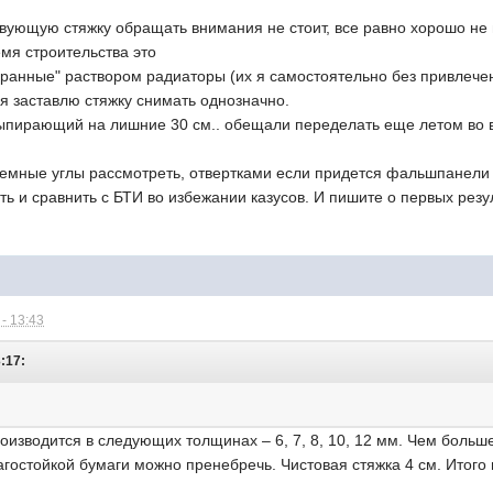
вующую стяжку обращать внимания не стоит, все равно хорошо не 
емя строительства это
асранные" раствором радиаторы (их я самостоятельно без привлеч
т я заставлю стяжку снимать однозначно.
выпирающий на лишние 30 см.. обещали переделать еще летом во в
емные углы рассмотреть, отвертками если придется фальшпанели 
ь и сравнить с БТИ во избежании казусов. И пишите о первых резу
- 13:43
:17:
оизводится в следующих толщинах – 6, 7, 8, 10, 12 мм. Чем боль
гостойкой бумаги можно пренебречь. Чистовая стяжка 4 см. Итого 