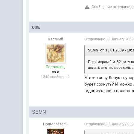
Сообщение отредактирова
osa
Местный
Отправлено
13 January 2009 
SEMN, on 13.01.2009 - 10:
По замерам 2 м. 52 см. А п
Постоялец
делать вид что переделыва
1340 сообщений
Я тоже хочу Кнауф-супер 
будет сохнуть? И можно 
гидроизоляцию надо дел
SEMN
Пользователь
Отправлено
13 January 2009 