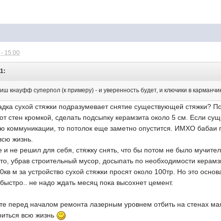
- 15:00
1:
иш кнауфф суперпол (к примеру) - и уверенность будет, и ключики в карманчик
дка сухой стяжки подразумевает снятие существующей стяжки? По
 от стен кромкой, сделать подсыпку керамзита около 5 см. Если су
 коммуникации, то потолок еще заметно опустится. ИМХО бабаи п
всю жизнь.
е и не решил для себя, стяжку снять, что бы потом не было мучите
то, убрав строительный мусор, досыпать по необходимости керамзи
0кв м за устройство сухой стяжки просят около 100тр. Но это основ
быстро.. не надо ждать месяц пока высохнет цемент.
ьте перед началом ремонта лазерным уровнем отбить на стенах маяч
риться всю жизнь