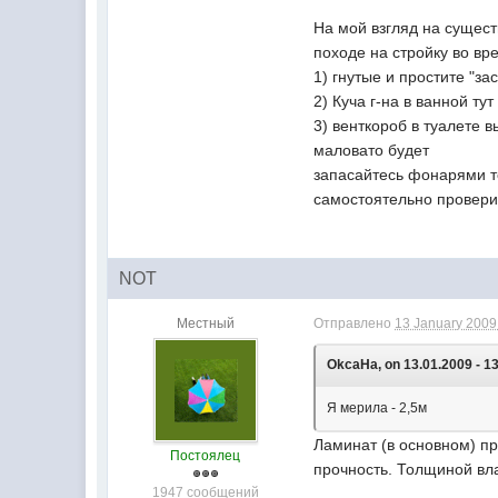
На мой взгляд на сущест
походе на стройку во вр
1) гнутые и простите "з
2) Куча г-на в ванной ту
3) венткороб в туалете 
маловато будет
запасайтесь фонарями т
самостоятельно проверит
NOT
Местный
Отправлено
13 January 2009 
OkcaHa, on 13.01.2009 - 13
Я мерила - 2,5м
Ламинат (в основном) пр
Постоялец
прочность. Толщиной вла
1947 сообщений