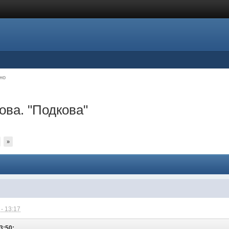
но
ова. "Подкова"
»
- 13:17
3:50: